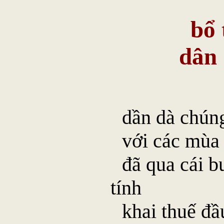
bổ 
dân
dần dà chúng
với các mùa
đã qua cái b
tính
khai thuế đầ