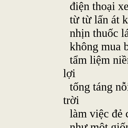
điện thoại x
từ từ lấn át
nhịn thuốc l
không mua b
tẩm liệm niề
lợi
tống táng nỗ
trời
làm việc đẻ 
như một giốn