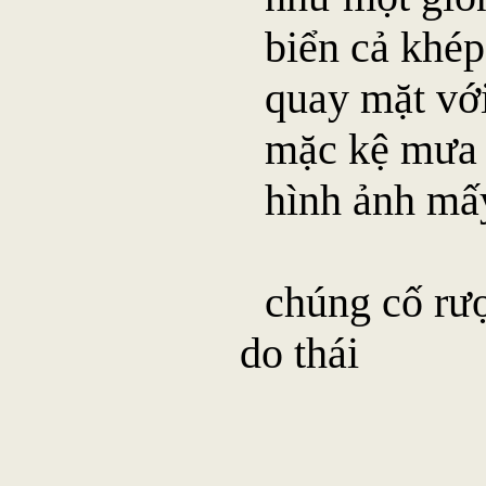
biển cả khép
quay mặt với
mặc kệ mưa 
hình ảnh mấ
chúng cố rượ
do thái