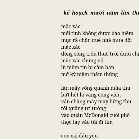
kế hoạch mười năm lần th
mặc xác
mối tình không được bảo hiểm
mục rã chốn quê nhà mưa dột
mặc xác
dòng sông trốn thuế trôi dưới ch
mặc xác chúng nó
lũ niềm tin bị cầm bán
mớ kỷ niệm thâm thủng
lăn mấy vòng quanh mùa thu
bứt hết lá vàng công viên
vẫn chẳng mảy may hứng thú
tôi quăng trí tưởng
vào quán McDonald cuối phố
thọc tay vào túi đi tìm
con cái dấu yêu