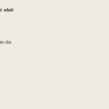
ứ nhất
ân cầu