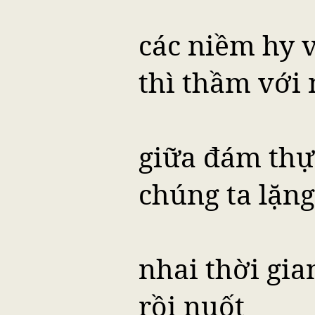
các niềm hy 
thì thầm với 
giữa đám thự
chúng ta lặng
nhai thời gia
rồi nuốt