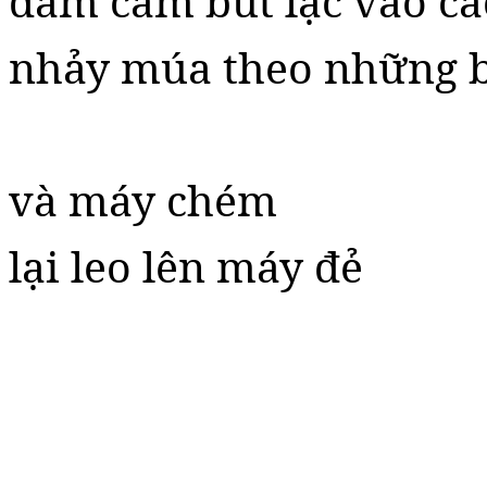
đám cầm bút lạc vào cá
nhảy múa theo những 
và máy chém
lại leo lên máy đẻ