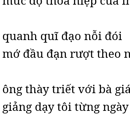
mức độ thỏa hiệp của i
quanh quĩ đạo nỗi đói
mớ đầu đạn rượt theo 
ông thày triết với bà gi
giảng dạy tôi từng ngày