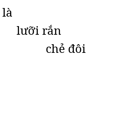
là
lưỡi rắn
chẻ đôi