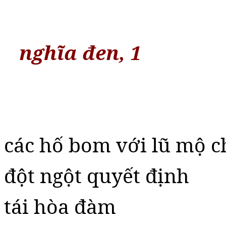
nghĩa đen, 1
các hố bom với lũ mộ c
đột ngột quyết định
tái hòa đàm