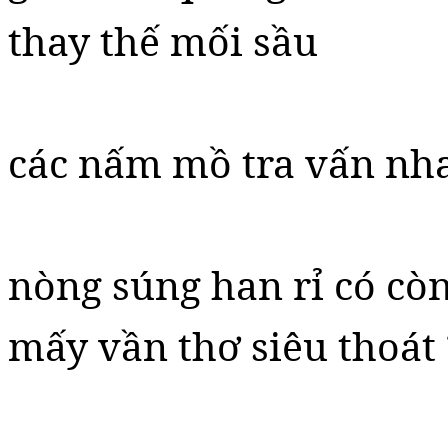
thay thế mối sầu
các nấm mồ tra vấn nha
nòng súng han rỉ có cò
mấy vần thơ siêu thoát 