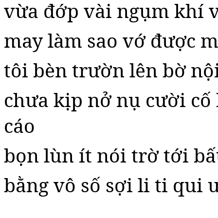
vừa đớp vài ngụm khí 
may làm sao vớ được 
tôi bèn trườn lên bờ nộ
chưa kịp nở nụ cười cố
cáo
bọn lùn ít nói trờ tới bấ
bằng vô số sợi li ti qui 