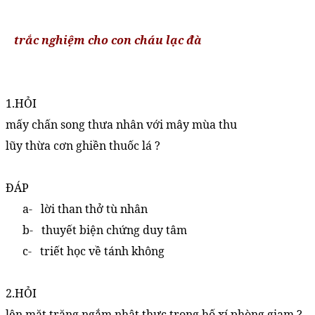
trắc nghiệm cho con cháu lạc đà
1.HỎI
mấy chấn song thưa nhân với mây mùa thu
lũy thừa cơn ghiền thuốc lá ?
ĐÁP
a-
lời than thở tù nhân
b-
thuyết biện chứng duy tâm
c-
triết học về tánh không
2.HỎI
lên mặt trăng ngắm nhật thực trong hố xí phòng giam ?