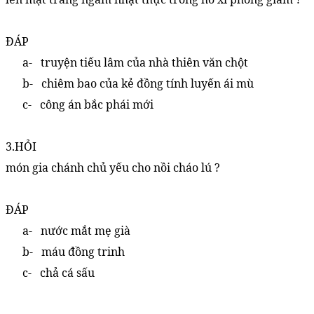
ĐÁP
a-
truyện tiếu lâm của nhà thiên văn chột
b-
chiêm bao của kẻ đồng tính luyến ái mù
c-
công án bắc phái mới
3.HỎI
món gia chánh chủ yếu cho nồi cháo lú ?
ĐÁP
a-
nước mắt mẹ già
b-
máu đồng trinh
c-
chả cá sấu