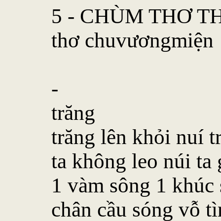
5 - CHÙM THƠ T
thơ chuvươngmiện
-
trăng
trăng lên khỏi nuí t
ta không leo núi ta 
1 vàm sông 1 khúc
chân cầu sóng vỗ t