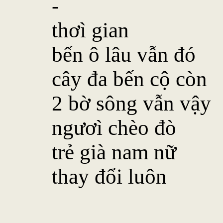
-
thơì gian
bến ô lâu vẫn đó
cây đa bến cộ còn
2 bờ sông vẫn vậy
ngươì chèo đò
trẻ già nam nữ
thay đổi luôn