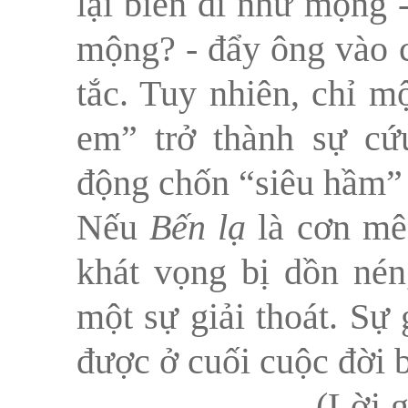
lại biến đi như mộng 
mộng? - đẩy ông vào c
tắc. Tuy nhiên, chỉ m
em” trở thành sự cứ
động chốn “siêu hầm” 
Nếu
Bến lạ
là cơn mê
khát vọng bị dồn nén
một sự giải thoát. Sự 
được ở cuối cuộc đời b
(Lời 