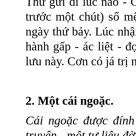
Thư gửi đi lúc nào - 
trước một chút) số m
ngày thứ bảy. Lúc nhậ
hành gấp - ác liệt - 
lưu này. Cơn có já trị 
2. Một cái ngoặc.
Cái ngoặc được đính 
truyện - một tư liệu đờ