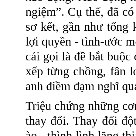
ngiệm”. Cụ thể, đã có
sơ kết, gần như tổng 
lợi quyền - tình-ước 
cái gọi là đề bắt buộc
xếp từng chồng, fân l
anh điềm đạm nghĩ qua
Triệu chứng những cơn
thay đổi. Thay đổi độ
ào - thình lình lặng thi