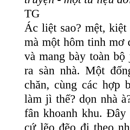
TG
Ác liệt sao? mệt, kiệt
mà một hôm tinh mơ đã
và mang bày toàn bộ 
ra sàn nhà. Một đốn
chăn, cùng các hợp b
làm jì thế? dọn nhà à
fân khoanh khu. Đây 
cứ lẽo đẽo đi theo n