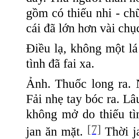
gồm có thiếu nhi - c
cái đã lớn hơn vài chụ
Điều lạ, không một lá
tình đã fai xa.
Ảnh. Thuốc long ra. 
Fải nhẹ tay bóc ra. L
không mở do thiếu tì
[7]
jan ăn mặt.
Thời ja