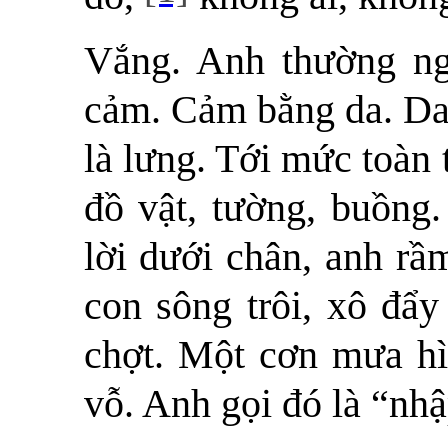
Vắng. Anh thường ngồ
cảm. Cảm bằng da. Da 
là lưng. Tới mức toàn
đồ vật, tường, buồng
lời dưới chân, anh rầ
con sông trôi, xô đẩ
chợt. Một cơn mưa hì
vỗ. Anh gọi đó là “nhậ