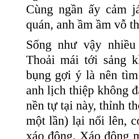
Cùng ngần ấy cảm já
quán, anh ầm ầm vỗ th
Sống như vậy nhiều 
Thoải mái tới sảng kh
bụng gợi ý là nên tìm
anh lịch thiệp không đ
nền tự tại này, thỉnh
một lần) lại nổi lên,
xáo động. Xáo động m