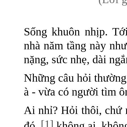
Sống khuôn nhịp. Tớ
nhà năm tầng này như 
nặng, sức nhẹ, dài ngắ
Những câu hỏi thường l
à - vừa có người tìm ô
Ai nhỉ? Hỏi thôi, chứ 
[1]
đó,
không ai, không