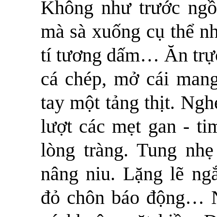
Không như trước ngồ
mà sà xuống cụ thể nh
tí tương dấm… Ăn trực
cá chép, mở cái mang
tay một tảng thịt. Ng
lượt các mẹt gan - ti
lòng tràng. Tung nh
nâng niu. Lặng lẽ ng
đỏ chôn báo động… N