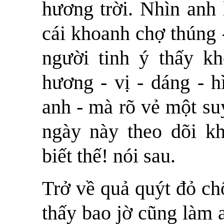
hương trời. Nhìn anh 
cái khoanh chợ thúng -
người tinh ý thấy kh
hương - vị - dáng - h
anh - mà rõ vẻ một suy
ngày này theo dõi kh
biết thế! nói sau.
Trở về quả quýt đỏ ch
thấy bao jờ cũng làm a