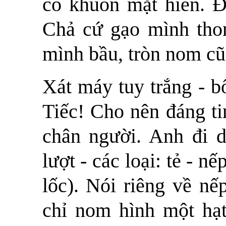
có khuôn mặt hiền. 
Chả cứ gạo mình tho
mình bầu, tròn nom cũ
Xát máy tuy trắng - b
Tiếc! Cho nên đáng ti
chân người. Anh đi d
lượt - các loại: tẻ - n
lốc). Nói riêng về nế
chỉ nom hình một hạt