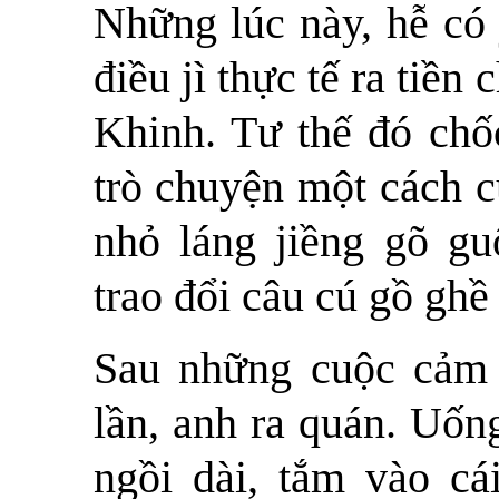
Những lúc này, hễ có 
điều jì thực tế ra tiền
Khinh. Tư thế đó chố
trò chuyện một cách c
nhỏ láng jiềng gõ gu
trao đổi câu cú gồ ghề
Sau những cuộc cảm j
lần, anh ra quán. Uốn
ngồi dài, tắm vào cá