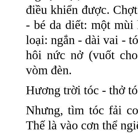
điều khiển được. Chợt
- bé da diết: một mùi
loại: ngắn - dài vai - 
hôi nức nở (vuốt ch
vòm đèn.
Hương trời tóc - thở t
Nhưng, tìm tóc fải c
Thế là vào cơn thể ng