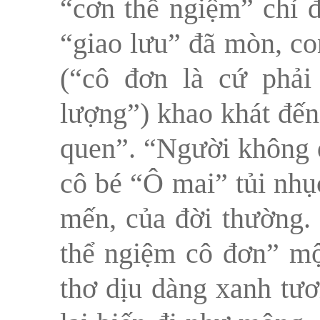
“cơn thể ngiệm” chỉ đ
“giao lưu” đã mòn, co
(“cô đơn là cứ phải
lượng”) khao khát đế
quen”. “Người không q
cô bé “Ô mai” tủi nhụ
mến, của đời thường.
thể ngiệm cô đơn” mộ
thơ dịu dàng xanh tươ