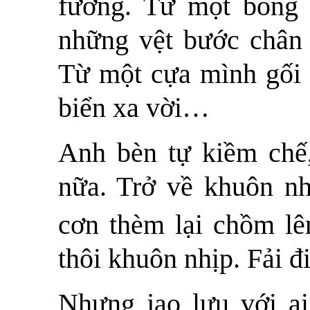
fương. Từ một bóng 
những vệt bước chân 
Từ một cựa mình gối b
biển xa vời…
Anh bèn tự kiềm chế
nữa. Trở về khuôn nh
cơn thèm lại chồm lê
thôi khuôn nhịp. Fải đi
Nhưng jao lưu với ai