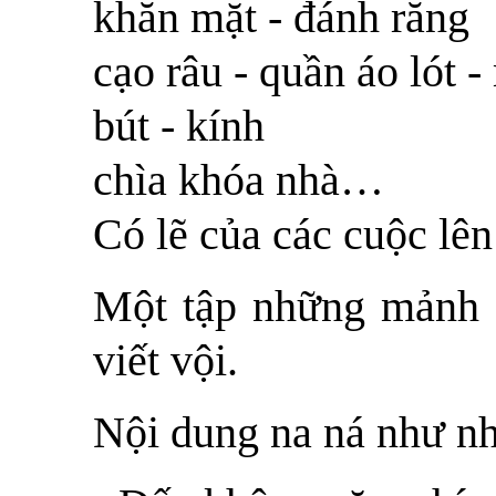
khăn mặt - đánh răng
cạo râu - quần áo lót -
bút - kính
chìa khóa nhà…
Có lẽ của các cuộc lê
Một tập những mảnh (
viết vội.
Nội dung na ná như n