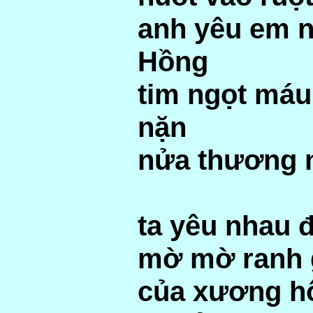
anh yêu em 
Hồng
tim ngọt má
nặn
nửa thương 
ta yêu nhau 
mờ mờ ranh 
của xương h