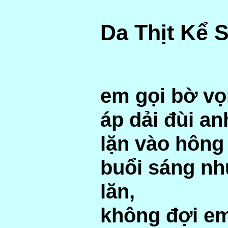
Da Thịt Kể 
em gọi bờ vọ
áp dải đùi an
lặn vào hông
buổi sáng n
lăn,
không đợi e