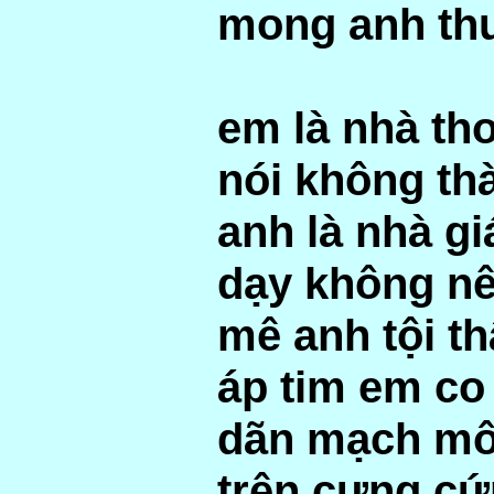
mong anh th
em là nhà th
nói không th
anh là nhà gi
dạy không nê
mê anh tội t
áp tim em co
dãn mạch m
trên cưng c