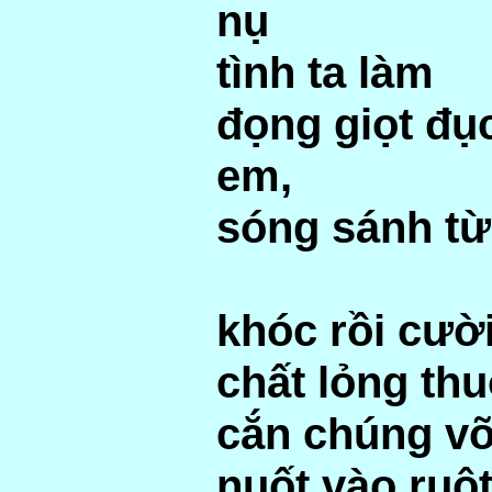
nụ
tình ta làm
đọng giọt đụ
em,
sóng sánh t
khóc rồi cườ
chất lỏng th
cắn chúng vỡ
nuốt vào ruộ