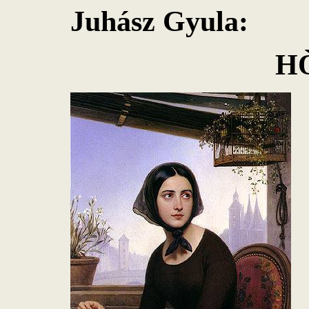
Juhász Gyula:
HÒA B