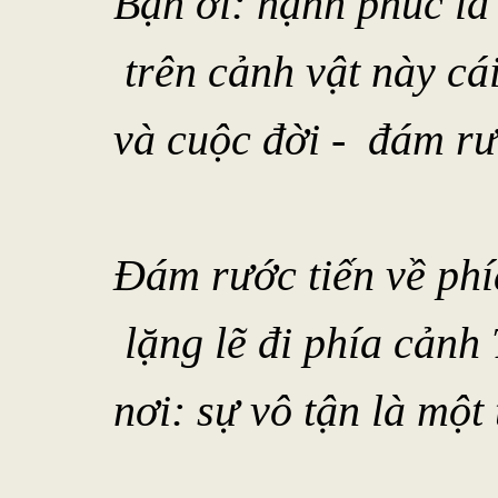
Bạn ơi: hạnh phúc là
trên cảnh vật này cái
và cuộc đời - đám rư
Đám rước tiến về phí
lặng lẽ đi phía cảnh 
nơi: sự vô tận là một