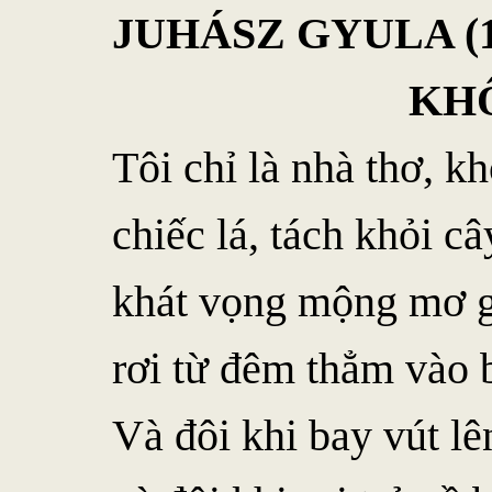
JUHÁSZ GYULA (1
KHÔNG BA
Tôi chỉ là nhà thơ, kh
chiếc lá, tách khỏi c
khát vọng mộng mơ g
rơi từ đêm thẳm vào 
Và đôi khi bay vút lê