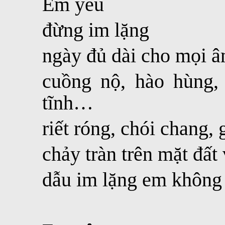
Em yêu
đừng im lặng
ngày đủ dài cho mọi â
cuồng nộ, hào hùng, 
tĩnh…
riết róng, chói chang, g
chảy tràn trên mặt đất
dẫu im lặng em không 