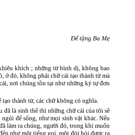
Để tặng Ba Mẹ
hiêu khích ; những từ bình dị, không bao
, ở đó, không phải chữ cái tạo thành từ mà
 cái, nơi chúng tồn tại như những ký tự đơn
 tạo thành từ, các chữ không có nghĩa.
đã là sinh thể thì những chữ cái của tôi sẽ
 ngủi để sống, như mọi sinh vật khác. Nếu
 đã làm ra chúng, người đó, trong khi muốn
đến như một tiếng gọi, một đòi hỏi được ra