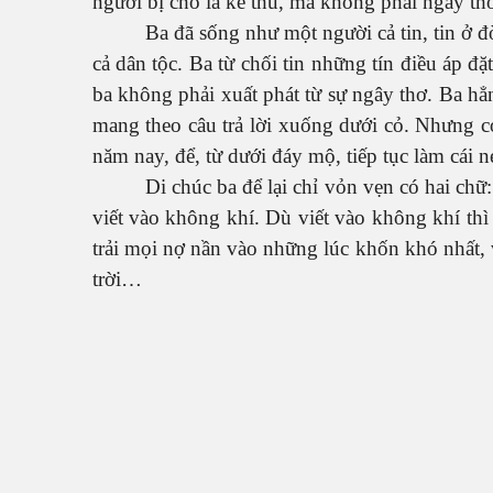
người bị cho là kẻ thù, mà không phải ngây th
Ba đã sống như một người cả tin, tin ở đ
cả dân tộc. Ba từ chối tin những tín điều áp đ
ba không phải xuất phát từ sự ngây thơ. Ba hẳ
mang theo câu trả lời xuống dưới cỏ. Nhưng có
năm nay, để, từ dưới đáy mộ, tiếp tục làm cái 
Di chúc ba để lại chỉ vỏn vẹn có hai ch
viết vào không khí. Dù viết vào không khí thì 
trải mọi nợ nần vào những lúc khốn khó nhất, 
trời…