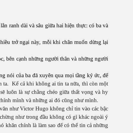
n ranh dài và sâu giữa hai hiện thực: có ba và
hiều trở ngại này, mỗi khi chân muốn dừng lại
bọc, bên cạnh những người thân và những người
iọng nói của ba đã xuyên qua mọi tầng ký ức, để
h ta. Kể cả khi không ai tin ta nữa, thì còn một
 sẽ luôn là sự chằng chéo giữa thất vọng và hy
: chính mình và những ai đó cũng như mình.
à văn như Victor Hugo không chỉ tin vào các bậc
g chừng như trong đầu không có gì khác ngoài ý
ó khăn chính là làm sao để có thể tin cả những