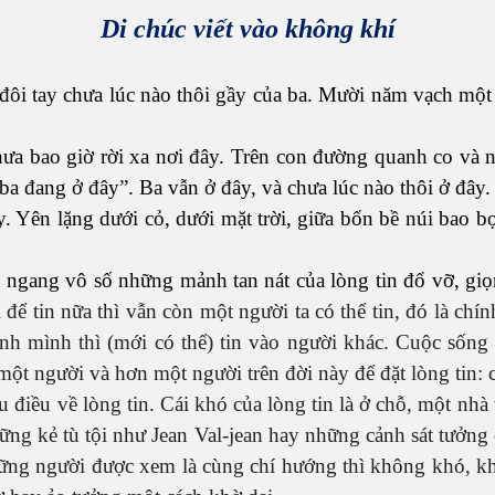
Di chúc viết vào không khí
ôi tay chưa lúc nào thôi gầy của ba. Mười năm vạch một lằ
a bao giờ rời xa nơi đây. Trên con đường quanh co và n
ó ba đang ở đây”. Ba vẫn ở đây, và chưa lúc nào thôi ở đây.
. Yên lặng dưới cỏ, dưới mặt trời, giữa bốn bề núi bao 
gổn ngang vô số những mảnh tan nát của lòng tin đổ vỡ, g
để tin nữa thì vẫn còn một người ta có thể tin, đó là chín
chính mình thì (mới có thể) tin vào người khác. Cuộc sống
một người và hơn một người trên đời này để đặt lòng tin
u điều về lòng tin. Cái khó của lòng tin là ở chỗ, một nh
ững kẻ tù tội như Jean Val-jean hay những cảnh sát tưởn
hững người được xem là cùng chí hướng thì không khó, kh