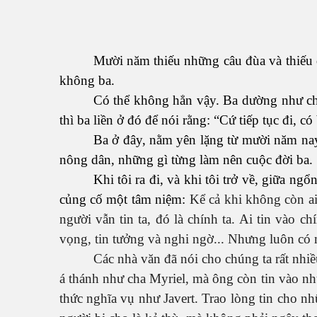
Mười năm thiếu những câu đùa và thiếu đ
không ba.
Có thể không hẳn vậy. Ba dường như chư
thì ba liền ở đó để nói rằng: “Cứ tiếp tục đi, c
Ba ở đây, nằm yên lặng từ mười năm nay
nông dân, những gì từng làm nên cuộc đời ba.
Khi tôi ra đi, và khi tôi trở về, giữa n
củng cố một tâm niệm:
Kể cả khi không còn ai 
người vẫn tin ta, đó là chính ta. Ai tin vào 
vọng, tin tưởng và nghi ngờ... Nhưng luôn có 
Các nhà văn đã nói cho chúng ta rất nhiề
á thánh như cha Myriel, mà ông còn tin vào nh
thức nghĩa vụ như Javert. Trao lòng tin cho n