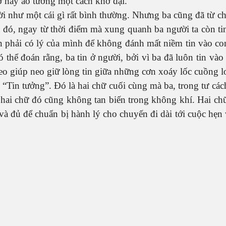
ơ hay ảo tưởng một cách khờ dại.
ời như một cái gì rất bình thường. Nhưng ba cũng đã từ chố
ặt đó, ngay từ thời điểm mà xung quanh ba người ta còn t
n phải có lý của mình để không đánh mất niềm tin vào con
 thể đoán rằng, ba tin ở người, bởi vì ba đã luôn tin vào
neo giúp neo giữ lòng tin giữa những cơn xoáy lốc cuồng l
ữ: “Tin tưởng”. Đó là hai chữ cuối cùng mà ba, trong tư c
hai chữ đó cũng không tan biến trong không khí. Hai chữ 
và đủ để chuẩn bị hành lý cho chuyến đi dài tới cuộc hẹn 