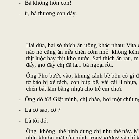
-
Bà không hôn con!
-
ừ, bà thương con đây.
Hai đứa, hai sở thích ăn uống khác nhau: Vita c
nào nó cũng ăn nửa chén cơm nhỏ không kèm th
thịt luộc hay thịt kho nước. Sati thích ăn rau
đấy, giờ đây chị đã là... bà ngoại rồi.
Ông Pho bước vào, khung cảnh bề bộn có gì đó 
tờ báo bị xé rách, con búp bê, vài cái li nhự
chén bát làm bằng nhựa cho trẻ em chơi.
-
Ông đó à?! Giật mình, chị chào, hơi một chút 
-
Là cô sao, cô ?
-
Là tôi đó.
Ông không thể hình dung chị như thế này. Mái
nhìn khuôn mặt của mình trong gương và chỉ kị