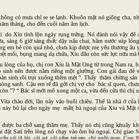
không có mưa chỉ se se lạnh. Khuôn mặt nó giống cha, n
 năm tháng, cho đến cuối năm âm lịch.
 do Xíu tính lộn ngày rụng trứng. Nó đành nói vậy để an 
, sáng 6 giờ sáng thức dậy nấu chai, hầm nước súp lỏng, 
hững em bé còn quá nhỏ, chưa kịp được mẹ yêu thương âu 
về mệt mỏi, bụng mang dạ chửa, Xíu đâu còn sức lực nữa m
u lòng của họ, chị con Xíu là Mật Ong từ trong Nam ra, h
ắp sinh nên được nằm riêng một giường. Con gái đau đẻ v
bàn sinh rồi trụt xuống thêm mệt ”. Thấy thăm chừng sản p
òng sanh. Cậu em rể đã gởi chị vợ cho bác sĩ quen, chưa
 còn ”? “ Bác sĩ mới mổ xong một ca, vừa đến cửa thì chị sa
 Vita chào đời, lần này vào buổi chiều. Thế là nhà ở của
i này bù lại cho ngày mẹ mất( bà ngoại của Xíu và Mật on
n được ba chở sang thăm mẹ. Thấy nó chị cũng khuây kh
 đặt Sati trên lòng nó chạy vào ôm bà ngoại. Chị giao Sa
p cái tã lót, cái sơ, cái yếm trẻ em, chị ngồi may. Con l