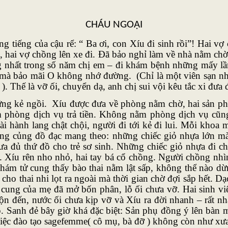
CHÁU NGOẠI
 của cậu rể: “ Ba ơi, con Xíu đi sinh rồi”! Hai vợ 
), hai vợ chồng lên xe đi. Đã bảo nghỉ làm về nhà nằm chờ
g nhất trong số năm chị em – đi khám bệnh những mấy lần
ế mà bảo mãi O không nhớ đường. (Chỉ là một viên sạn nhỏ
). Thế là vỡ ối, chuyển dạ, anh chị sui vội kêu tắc xi đưa đ
ng kẻ ngồi. Xíu được đưa về phòng nằm chờ, hai sản ph
phòng dịch vụ trả tiền. Không nằm phòng dịch vụ cũng
 hành lang chật chội, người đi tới kẻ đi lui. Mỗi khoa mộ
 lủng củng đồ đạc mang theo: những chiếc giỏ nhựa lớn m
ưa đủ thứ đồ cho trẻ sơ sinh. Những chiếc giỏ nhựa đi 
 Xíu rên nho nhỏ, hai tay bá cổ chồng. Người chồng nhì
hám tử cung thấy bào thai nằm lật sấp, không thể nào dừ
ho thai nhi lọt ra ngoài mà thời gian chờ đợi sắp hết. D
 cung của mẹ đã mở bốn phân, lỗ ối chưa vỡ. Hai sinh viê
ộn đến, nước ối chưa kịp vỡ và Xíu ra đời nhanh – rất n
. Sanh đẻ bây giờ khá đặc biệt: Sản phụ đồng ý lên bàn 
việc đào tạo sagefemme( cô mụ, bà đỡ ) không còn như x