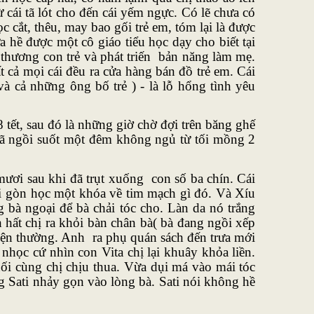
 cái tã lót cho đến cái yếm ngực. Có lẽ chưa có
 cắt, thêu, may bao gối trẻ em, tóm lại là được
hề được một cô giáo tiểu học dạy cho biết tại
 thương con trẻ và phát triến bản năng làm mẹ.
t cả mọi cái đều ra cửa hàng bán đồ trẻ em. Cái
à cả những ông bố trẻ ) - là lỗ hổng tình yêu
tết, sau đó là những giờ chờ đợi trên băng ghế
 đã ngồi suốt một đêm không ngủ từ tối mồng 2
ươi sau khi đã trụt xuống con số ba chín. Cái
ài gòn học một khóa về tim mạch gì đó. Và Xíu
 bà ngoại để bà chải tóc cho. Làn da nó trắng
 hất chị ra khỏi bàn chân bà( bà đang ngồi xếp
huyện thường. Anh ra phụ quán sách đến trưa mới
nhọc cứ nhìn con Vita chị lại khuây khỏa liền.
uối cùng chị chịu thua. Vừa dụi má vào mái tóc
g Sati nhảy gọn vào lòng bà. Sati nói không hề