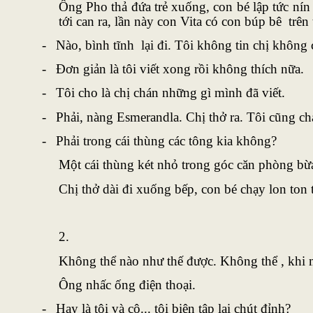
Ông Pho thả đứa trẻ xuống, con bé lập tức nín
tới can ra, lần này con Vita có con búp bê trên
-
Nào, bình tĩnh lại đi. Tôi không tin chị không 
-
Đơn giản là tôi viết xong rồi không thích nữa.
-
Tôi cho là chị chán những gì mình đã viết.
-
Phải, nàng Esmerandla. Chị thở ra. Tôi cũng ch
-
Phải trong cái thùng các tông kia không?
Một cái thùng két nhỏ trong góc căn phòng bừa 
Chị thở dài đi xuống bếp, con bé chạy lon ton 
2.
Không thể nào như thế được. Không thể , khi một
Ông nhấc ống điện thoại.
-
Hay là tôi và cô... tôi biên tập lại chút đỉnh?