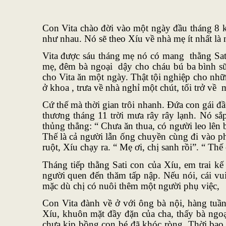
Con Vita chào đời vào một ngày đầu tháng 8 
như nhau. Nó sẽ theo Xíu về nhà mẹ ít nhất là
Vita được sáu tháng mẹ nó có mang thằng Sati
mẹ, đêm bà ngoại dậy cho cháu bú ba bình sữa
cho Vita ăn một ngày. Thật tội nghiệp cho n
ở khoa , trưa về nhà nghỉ một chút, tối trở 
Cứ thế mà thời gian trôi nhanh. Đứa con gái đầ
thương tháng 11 trời mưa rây rây lạnh. Nó s
thủng thẳng: “ Chưa ăn thua, có người leo lên 
Thế là cả người lẫn ống chuyền cùng đi vào ph
ruột, Xíu chạy ra. “ Mẹ ơi, chị sanh rồi”. “ Thế
Tháng tiếp thằng Sati con của Xíu, em trai kế
người quen đến thăm tấp nập. Nếu nói, cái vu
mặc dù chị có nuôi thêm một người phụ việc,
Con Vita đành về ở với ông bà nội, hàng tuầ
Xíu, khuôn mặt đầy đặn của cha, thấy bà ngoại
chưa kịp bồng con bé đã khóc ròng. Thời bao cấ