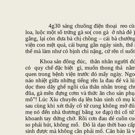
4g30 sáng chuông điện thoại reo cùng tiếng
loa, luộc một số trứng gà so( con gà ở nhà đẻ 
gắng, lại còn đưa bà chị chồng – cái bà chướn
viện con mệt quá, cái bụng gần ngày sinh, th
thế mà làm như có bịnh chi nặng, cứ rên rỉ suốt 
Khoa sản đông đúc, thân nhân người đứ
có quy chế đặc biệt gì, muốn thong thả nằm 
quen trong bệnh viện trước đó mấy ngày. Ngoài
náo nhiệt giữa những tiếng rên la đau đẻ và
dọc theo dãy ghế ngồi của thân nhân trong ch
đũa, gà mên đựng cơm và thức ăn cho sản phụ.
mô”! Lúc Xíu chuyển dạ lên bàn sinh cô mụ k
sau cùng khi xét thấy cổ tử cung không mở đủ c
mẹ nó đến nhà thương( bẳng xe đạp) thì cổ tử
khoanh tay đứng chờ. Rồi cơn đau đẻ cuồn cu
so phải hút, không mổ. Đó là dạo thời bao cấp
sinh được mà không cần phải mổ. Căn bản là 