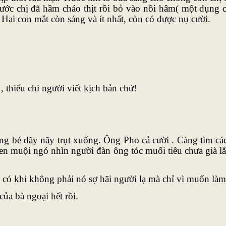
ớc chị đã hầm cháo thịt rồi bỏ vào nồi hâm( một dụng 
Hai con mắt còn sáng và ít nhất, còn có được nụ cười.
 , thiếu chi người viết kịch bản chứ!
ằng bé dãy nãy trụt xuống. Ông Pho cả cười . Càng tìm cá
đen muội ngó nhìn người đàn ông tóc muối tiêu chưa già 
c , có khi không phải nó sợ hãi người lạ mà chỉ vì muốn l
ủa bà ngoại hết rồi.