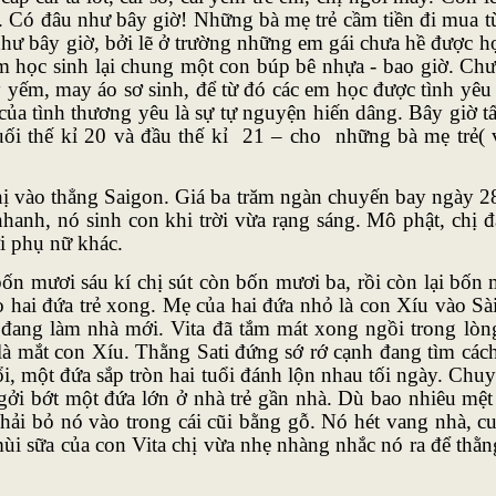
. Có đâu như bây giờ! Những bà mẹ trẻ cầm tiền đi mua từ
như bây giờ, bởi lẽ ở trường những em gái chưa hề được học
 học sinh lại chung một con búp bê nhựa - bao giờ. Chưa 
y yếm, may áo sơ sinh, để từ đó các em học được tình yêu
 của tình thương yêu là sự tự nguyện hiến dâng. Bây giờ tấ
uối thế kỉ 20 và đầu thế kỉ 21 – cho những bà mẹ trẻ( v
ị vào thẳng Saigon. Giá ba trăm ngàn chuyến bay ngày 28 
hanh, nó sinh con khi trời vừa rạng sáng. Mô phật, chị
i phụ nữ khác.
n mươi sáu kí chị sút còn bốn mươi ba, rồi còn lại bốn m
 hai đứa trẻ xong. Mẹ của hai đứa nhỏ là con Xíu vào S
đang làm nhà mới. Vita đã tắm mát xong ngồi trong lòng
 là mắt con Xíu. Thằng Sati đứng sớ rớ cạnh đang tìm cách
uổi, một đứa sắp tròn hai tuổi đánh lộn nhau tối ngày. C
 gởi bớt một đứa lớn ở nhà trẻ gần nhà. Dù bao nhiêu mệt 
 phải bỏ nó vào trong cái cũi bằng gỗ. Nó hét vang nhà, c
i sữa của con Vita chị vừa nhẹ nhàng nhắc nó ra để thằn