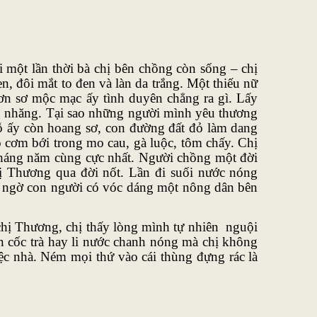
i một lần thời bà chị bên chồng còn sống – chị
n, đôi mắt to đen và làn da trắng. Một thiếu nữ
ơn sơ mộc mạc ấy tình duyên chẳng ra gì. Lấy
ng nhăng. Tại sao những người mình yêu thương
ỗ ấy còn hoang sơ, con đường đất đỏ làm dang
 cơm bới trong mo cau, gà luộc, tôm chấy. Chị
tháng năm cùng cực nhất. Người chồng một đời
hị Thương qua đời nốt. Lần đi suối nước nóng
o ngờ con người có vóc dáng một nông dân bên
 chị Thương, chị thấy lòng mình tự nhiên nguội
n cốc trà hay li nước chanh nóng mà chị không
ệc nhà. Ném mọi thứ vào cái thùng đựng rác là