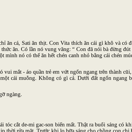
hỉ ăn cá, Sati ăn thịt. Con Vita thích ăn cái gì khô và có
ức ăn. Có lần nó vung văng: “ Con đã nói bà đừng đút đ
, một mình nó có thể ăn hết chén canh nhỏ bằng cái chén mú
vui mắt - áo quần trẻ em vứt ngổn ngang trên thành cũi, s
a, một cái muỗng. Không có gì cả. Dưới đất ngổn ngang bao
ngỡ ngàng.
 tóc cắt de-mi gac-son biến mất. Thật ra buổi sáng có kh
p thời rửa mặt. Trước khi lo bữa sáng cho chồng con chị 