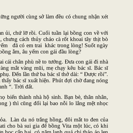
hững người cùng sở làm đều có chung nhận xét
ủi, chứ lỡ rồi. Cuối tuần lại bồng con về với
chưng cách thủy cháo cà rốt khoai tây thịt bò
yếm đã có em trai khác trong lòng! Suốt ngày
à bồng ẵm, âu yếm con gái đầu lòng?
ai cái chân phù nề to tướng. Đưa con gái đi nhà
àng mắt vàng mũi, mẹ chạy kêu bác sĩ. Bác sĩ
hụ. Đến lần thứ ba bác sĩ thở dài: “ Được rồi”.
 thấy bác sĩ xuất hiện. Phút đợi chờ đang nóng
nh “. Trời đất.
 họ biến thành nhà hộ sinh. Bạn bè, thân nhân,
g ) thì cũng đổi lại bao nỗi lo lắng mệt nhọc
ỏa. Làn da nó trắng hồng, đôi mắt to đen của
ti cho bà sui gia để bồng Vita một lúc, có khi
ên học cấp hai, có năm lạnh quá chị tháo áo len