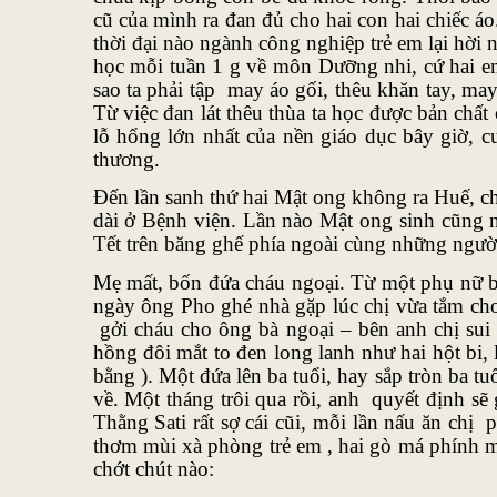
cũ của mình ra đan đủ cho hai con hai chiếc áo
thời đại nào ngành công nghiệp trẻ em lại hời 
học mỗi tuần 1 g về môn Dưỡng nhi, cứ hai em
sao ta phải tập may áo gối, thêu khăn tay, ma
Từ việc đan lát thêu thùa ta học được bản chất
lỗ hổng lớn nhất của nền giáo dục bây giờ, c
thương.
Đến lần sanh thứ hai Mật ong không ra Huế, ch
dài ở Bệnh viện. Lần nào Mật ong sinh cũng n
Tết trên băng ghế phía ngoài cùng những ngườ
Mẹ mất, bốn đứa cháu ngoại. Từ một phụ nữ bố
ngày ông Pho ghé nhà gặp lúc chị vừa tắm cho
gởi cháu cho ông bà ngoại – bên anh chị sui 
hồng đôi mắt to đen long lanh như hai hột bi,
bằng ). Một đứa lên ba tuổi, hay sắp tròn ba t
về. Một tháng trôi qua rồi, anh quyết định sẽ
Thằng Sati rất sợ cái cũi, mỗi lần nấu ăn chị
thơm mùi xà phòng trẻ em , hai gò má phính mù
chớt chút nào: