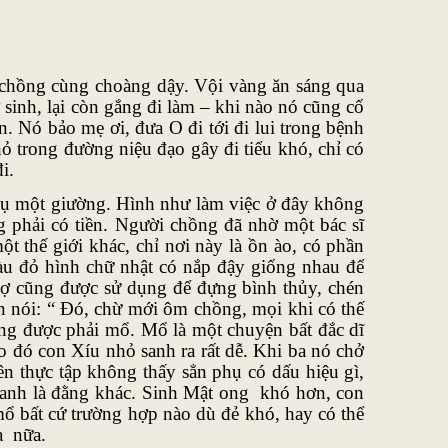
chồng cùng choàng dậy. Vội vàng ăn sáng qua
 sinh, lại còn gắng đi làm – khi nào nó cũng cố
. Nó bảo mẹ ơi, đưa O đi tới đi lui trong bệnh
 trong đường niệu đạo gây đi tiểu khó, chỉ có
i.
ụ một giường. Hình như làm việc ở đây không
 phải có tiền. Người chồng đã nhờ một bác sĩ
t thế giới khác, chỉ nơi này là ồn ào, có phần
àu đỏ hình chữ nhật có nắp đậy giống nhau để
chợ cũng được sử dụng để đựng bình thủy, chén
n nói: “ Đó, chừ mới ôm chồng, mọi khi có thế
ng được phải mổ. Mổ là một chuyện bất đắc dĩ
ạo đó con Xíu nhỏ sanh ra rất dễ. Khi ba nó chở
n thực tập không thấy sẳn phụ có dấu hiệu gì,
hanh là đằng khác. Sinh Mật ong khó hơn, con
mổ bất cứ trường hợp nào dù đẻ khó, hay có thể
ưa nữa.