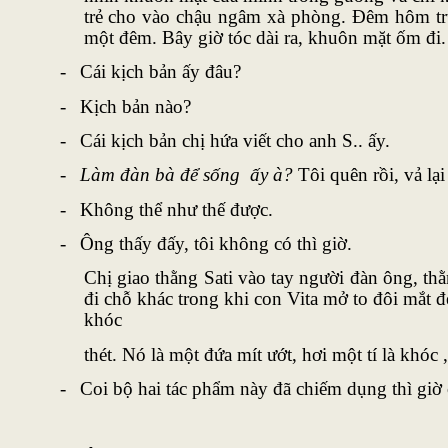
trẻ cho vào chậu ngâm xà phòng. Đêm hôm trư
một đêm. Bây giờ tóc dài ra, khuôn mặt ốm đi. 
-
Cái kịch bản ấy đâu?
-
Kịch bản nào?
-
Cái kịch bản chị hứa viết cho anh S.. ấy.
-
Làm đàn bà để sống ấy à?
Tôi quên rồi, vả lại
-
Không thể như thế được.
-
Ông thấy đấy, tôi không có thì giờ.
Chị giao thằng Sati vào tay người đàn ông, th
đi chỗ khác trong khi con Vita mở to đôi mắt 
khóc
thét. Nó là một đứa mít ướt, hơi một tí là khó
-
Coi bộ hai tác phẩm này đã chiếm dụng thì giờ c