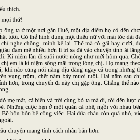
ếu thích.
 mọi thứ!
gặp ông ta ở một nơi gần Huế, một địa điểm họ có đến chơ
ật tươi. Có thể hình dung một thiếu nữ với mái tóc dài đe
ị chỉ nghe chồng mình kể lại. Thế mà cô gái hay cười, đ
àu đam mê nhiều hơn lí trí sa đà vào chuyện tình ái lă
đi. Kỉ niệm lần đi suối nước nóng như mới hôm qua. Ch
chị em là kỉ niệm sống mãi trong lòng chị. Họ mang theo
i, khi nào cũng nói năng dịu dàng ngay cả trong những 
uyên vụng trộm, chết năm bảy mươi tuổi. Hai năm sau c
nh hơn, trong chuyến đi này chị gặp ông. Chẳng thể nà
ong.
đó mẹ mất, cả biển và trời cùng bỏ ta mà đi, rồi đến lượt
bè. Những cuộc hẹn ở một quán cà phê, ngồi với nhau bê
i..Bề bộn bốn bề công việc. Hai đứa cháu còn quá nhỏ, vi
ngoài.
i, câu chuyện mang tính cách nhân bản hơn.