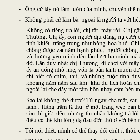
-
Ông cứ lấy nó làm luôn của mình, chuyển thể n
-
Không phải cứ làm bà ngoại là người ta vứt hết
Không có tiếng trả lời, chị tắt máy rồi. Chị 
Thương. Chị ấy, con người dịu dàng, nụ cười th
tinh khiết trắng trong như bông hoa huệ. Ch
chồng được vài năm hạnh phúc, người chồng gi
và thương yêu mình đều lần lượt bỏ mình mà 
dở. Lần duy nhất chị Thương đi chơi với mấy 
ấy ăn uống nhỏ nhẹ, vốn là bản tánh muốn đờ
chỉ biết có chim, thú, và những cuộc tình d
khoảng năm năm sau khi khu du lịch hoàn chỉ
ngoài lại che đậy một tâm hồn nhạy cảm bên tr
Sao lại không thể được? Từ ngày cha mất, sau 
lạnh . Hàng trăm lá thư ở một trang web bạn 
còn thì giờ đến, những tin nhắn không trả lờ
điều có thể khi lòng dạ đau đớn thờ ơ với bên 
-
Tôi nói thiệt, mình có thể thay đổi chút ít thô