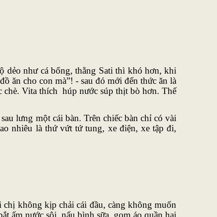
 độ dẻo như cá bống, thằng Sati thì khó hơn, khi
ồ ăn cho con mà”! - sau đó mới đến thức ăn là
c chè. Vita thích húp nước súp thịt bò hơn. Thế
au lưng một cái bàn. Trên chiếc bàn chỉ có vài
 nhiêu là thứ vứt tứ tung, xe điện, xe tập đi,
i chị không kịp chải cái đầu, càng không muốn
bắt ấm nước sôi, nấu bình sữa, gom áo quần hai