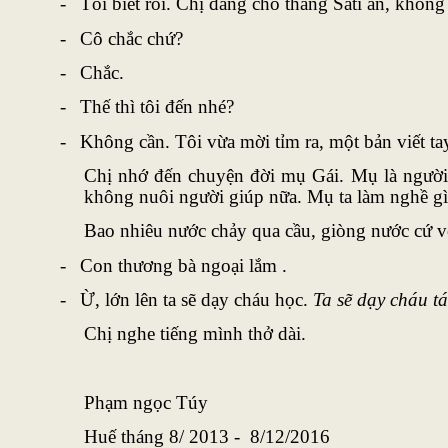
-
Tôi biết rồi. Chị đang cho thằng Sati ăn, không 
-
Cô chắc chứ?
-
Chắc.
-
Thế thì tôi đến nhé?
-
Không cần. Tôi vừa mời tỉm ra, một bản viết tay
Chị nhớ đến chuyện đời mụ Gái. Mụ là người g
không nuôi người giúp nữa. Mụ ta làm nghề gì
Bao nhiêu nước chảy qua cầu, giòng nước cứ v
-
Con thương bà ngoại lắm .
-
Ừ, lớn lên ta sẽ dạy cháu học.
Ta sẽ dạy cháu t
Chị nghe tiếng mình thở dài.
Phạm ngọc Túy
Huế tháng 8/ 2013 - 8/12/2016