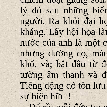
lý đó sau những biế
người. Ra khỏi đại họ
kháng. Lấy hội họa là
nước của anh là một c
nhưng đường cọ, mà
khổ, và; bắt đầu từ 
tường âm thanh và để
Tiếng động đó tồn lưu
sự hiện hữu !
Để rồi mỗi đứa tron