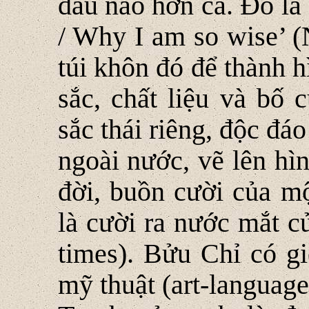
đau nào hơn cả. Đó là 
/ Why I am so wise’ (
túi khôn đó để thành 
sắc, chất liệu và bố 
sắc thái riêng, độc đá
ngoài nước, vẽ lên hìn
đời, buồn cười của mộ
là cười ra nước mắt c
times). Bửu Chỉ có g
mỹ thuật (art-language