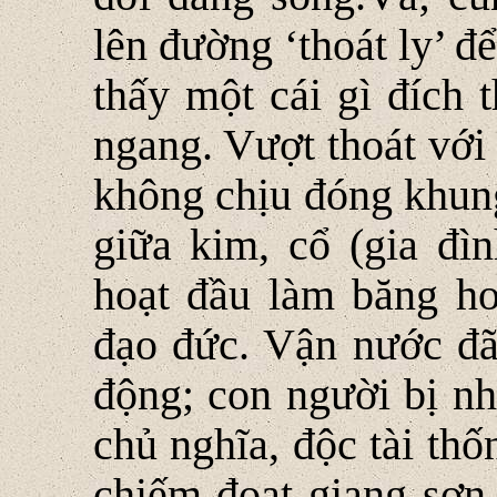
lên đường ‘thoát ly’ đ
thấy một cái gì đích 
ngang. Vượt thoát với 
không chịu đóng khung
giữa kim, cổ (gia đì
hoạt đầu làm băng hoạ
đạo đức. Vận nước đ
động; con người bị n
chủ nghĩa, độc tài th
chiếm đoạt giang sơn