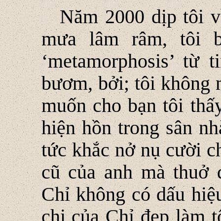
Năm 2000 dịp tôi v
mưa lâm râm, tôi 
‘metamorphosis’ từ t
bươm, bởi; tôi không m
muốn cho bạn tôi thấy
hiện hồn trong sân nh
tức khắc nở nụ cười c
cũ của anh mà thuở đ
Chỉ không có dấu hiệu
chị của Chỉ đẹp làm t