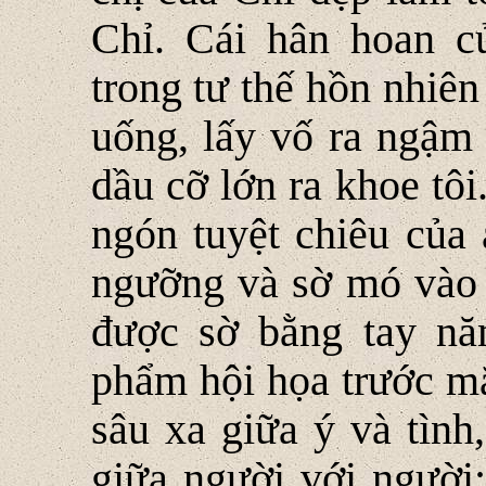
Chỉ. Cái hân hoan c
trong tư thế hồn nhiê
uống, lấy vố ra ngậm
dầu cỡ lớn ra khoe tôi
ngón tuyệt chiêu của
ngưỡng và sờ mó vào 
được sờ bằng tay nă
phẩm hội họa trước mặ
sâu xa giữa ý và tình,
giữa người với người;