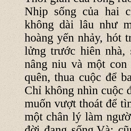
Nhịp sống của hai c
không dài lâu như 
hoàng yến nhảy, hót tr
lửng trước hiên nhà
nâng niu và một con
quên, thua cuộc để ba
Chỉ không nhìn cuộc đ
muốn vượt thoát để tì
một chân lý làm người
đời đang sống.Và; cũ