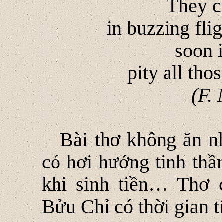
They c
in buzzing fli
soon 
pity all th
(F.
Bài thơ không ăn n
có hơi hướng tinh thần
khi sinh tiền… Thơ 
Bửu Chỉ có thời gian t