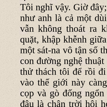
Tôi nghĩ vậy. Giờ đây
như anh là cả một dùi
vẫn không thoát ra k
quặt, khập khễnh giữ
một sát-na vô tận số th
con đường nghệ thuật 
thử thách tôi để rồi đ
vào thế giới này càn
cọp và gò đống ngổn 
đâu là chân trời hội 