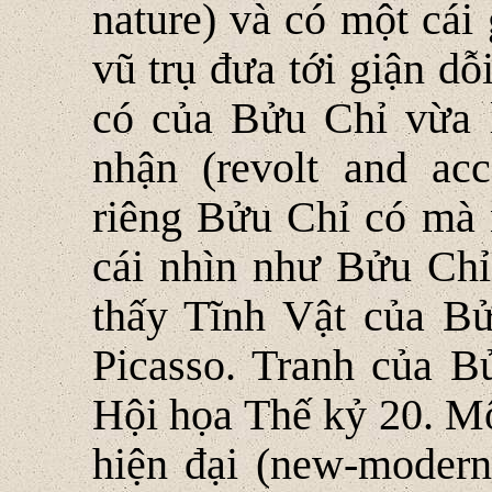
nature) và có một cái
vũ trụ đưa tới giận dỗ
có của Bửu Chỉ vừa 
nhận (revolt and ac
riêng Bửu Chỉ có mà 
cái nhìn như Bửu Chỉ
thấy Tĩnh Vật của Bử
Picasso. Tranh của B
Hội họa Thế kỷ 20. Mộ
hiện đại (new-modern