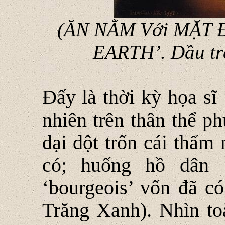
(ĂN NẰM Với MẶT 
EARTH’. Dầu tr
Đấy là thời kỳ họa sĩ
nhiên trên thân thể p
dại dột trốn cái thẩm
có; huống hồ dân ‘
‘bourgeois’ vốn đã c
Trăng Xanh). Nhìn t