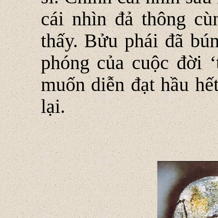
cái nhìn đả thông c
thấy. Bửu phái đã bú
phóng của cuộc đời ‘t
muốn diễn đạt hầu hết
lại.