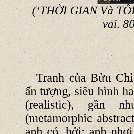
(‘THỜI GIAN Và TÔI
vải. 8
Tranh của Bửu Chỉ 
ấn tượng, siêu hình h
(realistic), gần nh
(metamorphic abstract
anh có, bởi; anh phơi