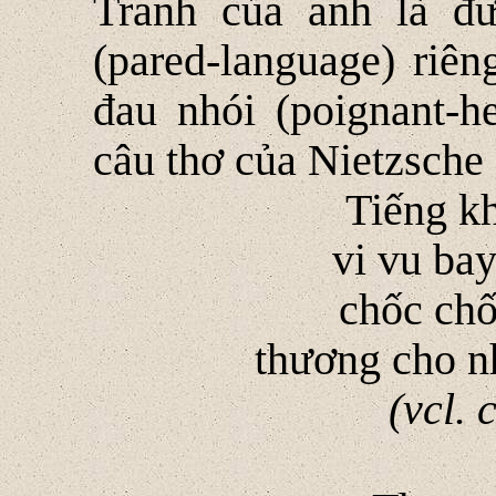
Tranh của anh là đư
(pared-language) riê
đau nhói (poignant-he
câu thơ của Nietzsche 
Tiếng kh
vi vu bay
chốc chố
thương cho n
(vcl.