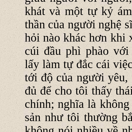
khát và một tự kỷ ám 
thần của người nghệ s
hỏi nào khác hơn khi 
cúi đầu phì phào với
lấy làm tự đắc cái vi
tới độ của người yêu,
đủ để cho tôi thấy th
chính; nghĩa là không 
sản như tôi thường b
không nói nhiều về n