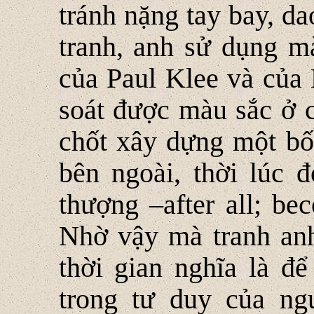
tránh nặng tay bay, da
tranh, anh sử dụng m
của Paul Klee và của
soát được màu sắc ở c
chốt xây dựng một bố 
bên ngoài, thời lúc đ
thượng –after all; be
Nhờ vậy mà tranh anh
thời gian nghĩa là để
trong tư duy của ng