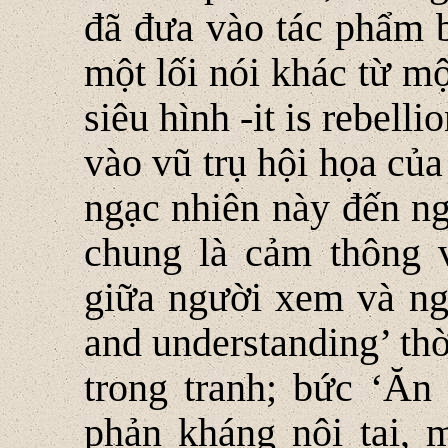
đã đưa vào tác phẩm b
một lối nói khác từ mộ
siêu hình -it is rebell
vào vũ trụ hội họa củ
ngạc nhiên này đến ng
chung là cảm thông v
giữa người xem và ng
and understanding’ th
trong tranh; bức ‘Ăn
phản kháng nội tại, m