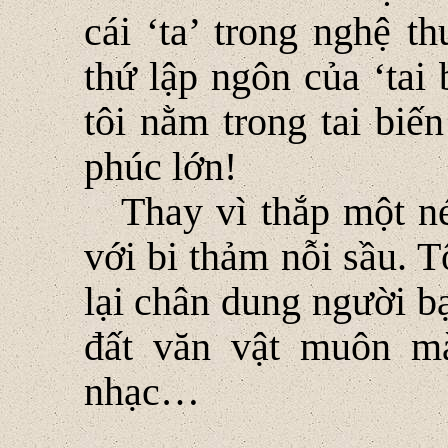
cái ‘ta’ trong nghệ t
thứ lập ngôn của ‘tai
tôi nằm trong tai biế
phúc lớn!
Thay vì thắp một n
với bi thảm nỗi sầu. 
lại chân dung người b
đất văn vật muôn mà
nhạc…