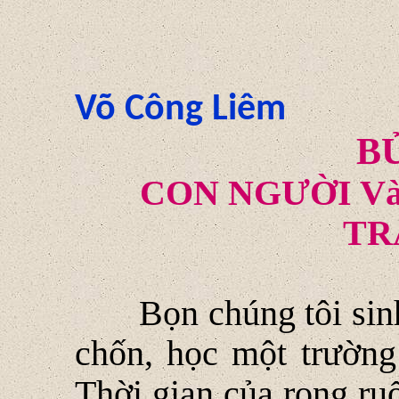
Võ Công Liêm
B
CON NGƯỜI V
TR
Bọn chúng tôi sin
chốn, học một trường 
Thời gian của rong ruổ