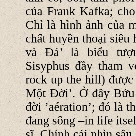
của Frank Kafka; cho
Chỉ là hình ảnh của m
chất huyền thoại siêu
và Đá’ là biểu tư
Sisyphus đầy tham vọ
rock up the hill) được
Một Đời’. Ở đây Bửu 
đời ’aération’; đó là 
đang sống –in life its
sĩ. Chính cái nhìn sâ