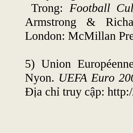
Trong:
Football Cul
Armstrong & Richar
London: McMillan Pres
5) Union Européenne
Nyon.
UEFA Euro 200
Địa chỉ truy cập: htt