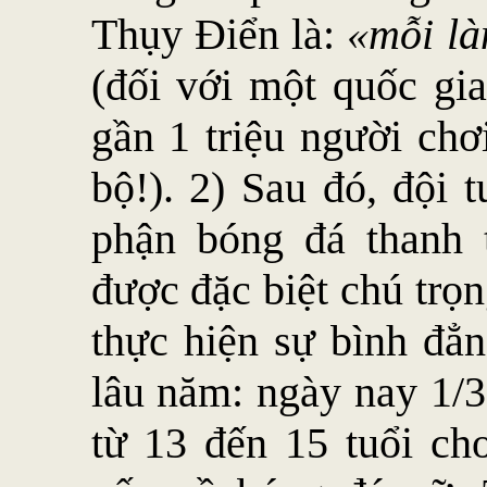
Thụy Điển là:
«mỗi là
(đối với một quốc gia
gần 1 triệu người chơ
bộ!). 2) Sau đó, đội 
phận bóng đá thanh 
được đặc biệt chú trọ
thực hiện sự bình đẳn
lâu năm: ngày nay 1/3
từ 13 đến 15 tuổi ch