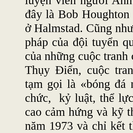
luyện viên người Anh 
đây là Bob Houghton
ở Halmstad. Cũng như 
pháp của đội tuyển qu
của những cuộc tranh c
Thụy Điển, cuộc tra
tạm gọi là «bóng đá 
chức, kỷ luật, thể lự
cao cảm hứng và kỹ th
năm 1973 và chỉ kết 