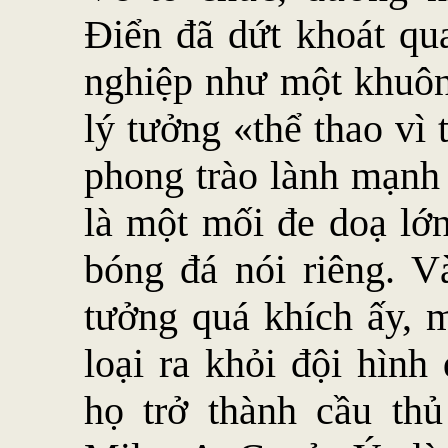
Điển đã dứt khoát qu
nghiệp như một khuô
lý tưởng «thể thao vì
phong trào lành mạnh 
là một mối đe doạ lớn
bóng đá nói riêng. V
tưởng quá khích ấy, 
loại ra khỏi đội hình
họ trở thành cầu th