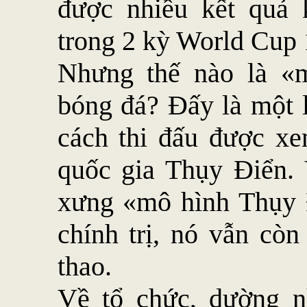
được nhiều kết quả 
trong 2 kỳ World Cup 
Nhưng thế nào là «
bóng đá? Đấy là một l
cách thi đấu được xe
quốc gia Thụy Điển. 
xưng «mô hình Thụy Đ
chính trị, nó vẫn còn
thao.
Về tổ chức, dường 