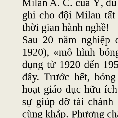
Milan A. C. của Ý, dù
ghi cho đội Milan tất
thời gian hành nghề!
Sau 20 năm nghiệp d
1920), «mô hình bón
dụng từ 1920 đến 195
đây. Trước hết, bón
hoạt giáo dục hữu ích
sự giúp đỡ tài chánh 
cùng khắp. Phương c