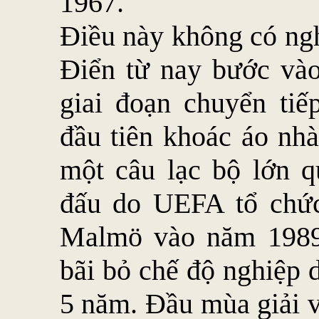
1967.
Điều này không có ngh
Điển từ nay bước vào
giai đoạn chuyển tiế
đầu tiên khoác áo nh
một câu lạc bộ lớn q
đấu do UEFA tổ chức
Malmö vào năm 1989,
bãi bỏ chế độ nghiệp d
5 năm. Đầu mùa giải v