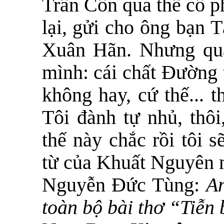
Trần Côn qua thể cổ p
lại, gửi cho ông bạn 
Xuân Hãn. Nhưng quay
mình: cái chất Đường 
không hay, cứ thế... th
Tôi đành tự nhủ, thôi
thế này chắc rồi tôi 
từ của Khuất Nguyên m
Nguyễn Đức Tùng:
An
toàn bộ bài thơ “Tiễn