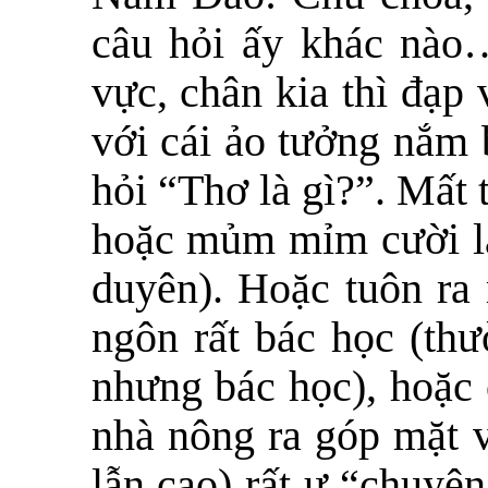
câu hỏi ấy khác nào
vực, chân kia thì đạp
với cái ảo tưởng nắm 
hỏi “Thơ là gì?”. Mất 
hoặc mủm mỉm cười là
duyên). Hoặc tuôn ra
ngôn rất bác học (th
nhưng bác học), hoặc 
nhà nông ra góp mặt v
lẫn cao) rất ư “chuyê