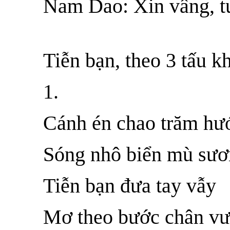
Nam Dao
: Xin vâng, 
Tiễn bạn, theo 3 tấu k
1.
Cánh én chao trăm hư
Sóng nhô biển mù sư
Tiễn bạn đưa tay vẫy
Mơ theo bước chân v