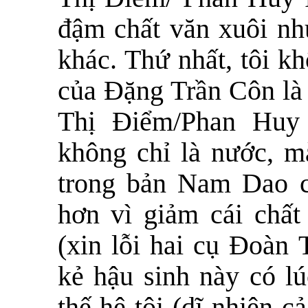
đậm chất văn xuôi nh
khác. Thứ nhất, tôi k
của Đặng Trần Côn là 
Thị Điểm/Phan Huy 
không chỉ là nước, m
trong bản Nam Dao có
hơn vì giảm cái chất
(xin lỗi hai cụ Đoàn
kẻ hậu sinh này có lú
thế hệ tôi (dĩ nhiên 