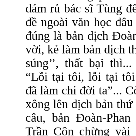
dám rủ bác sĩ Tùng đ
đề ngoài văn học đâu 
đúng là bản dịch Đoà
vời, kẻ làm bản dịch t
súng’’, thất bại thì
“Lỗi tại tôi, lỗi tại 
đã làm chi đời ta”... 
xông lên dịch bản thứ 
câu, bản Đoàn-Phan
Trần Côn chừng vài 