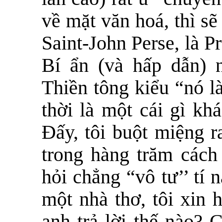
về mặt văn hoá, thì s
Saint-John Perse, là Pr
Bí ẩn (và hấp dẫn) 
Thiền tông kiểu “nó l
thời là một cái gì khá
Đấy, tôi buột miệng ra
trong hàng trăm cách 
hỏi chẳng “vô tư’’ tí 
một nhà thơ, tôi xin 
anh trả lời thế nào?