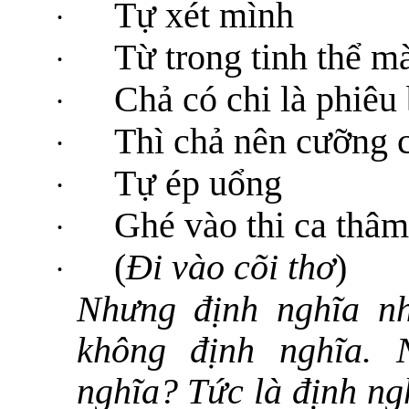
Tự xét mình
·
Từ trong tinh thể mà
·
Chả có chi là phiêu 
·
Thì chả nên cưỡng 
·
Tự ép uổng
·
Ghé vào thi ca thâm
·
(
Đi vào cõi thơ
)
·
Nhưng định nghĩa nh
không định nghĩa.
nghĩa? Tức là định ng