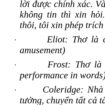
lời được chính xác. V
không tin thì xin hỏ
thôi, tôi xin phép tríc
Eliot: Thơ là 
·
amusement)
Frost: Thơ là
·
performance in words
Coleridge: Nhà
·
tưởng, chuyển tất cả 