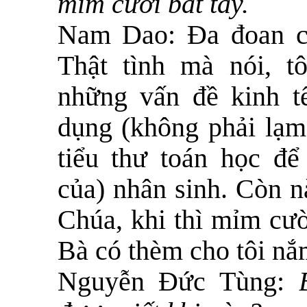
mỉm cười bắt tay.
Nam Dao:
Đa đoan c
Thật tình mà nói, t
những vấn đề kinh t
dụng (không phải lạm
tiểu thư toán học để
của) nhân sinh. Còn n
Chúa, khi thì mỉm cười
Bà có thèm cho tôi nắ
Nguyễn Đức Tùng: