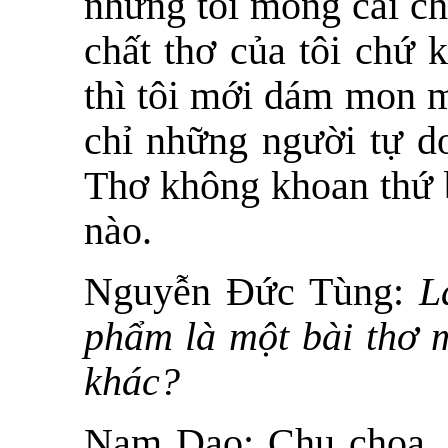
nhưng tôi mong cái ch
chất thơ của tôi chứ 
thì tôi mới dám mon m
chỉ những người tự d
Thơ không khoan thứ b
nào.
Nguyễn Đức Tùng:
L
phẩm là một bài thơ m
khác?
Nam Dao:
Chu choa, 