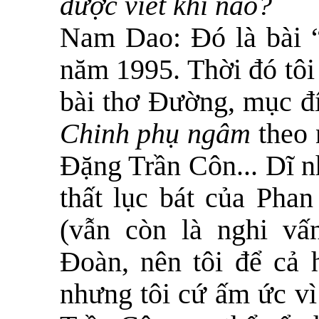
được viết khi nào?
Nam Dao:
Đó là bài 
năm 1995. Thời đó tôi
bài thơ Đường, mục đí
Chinh phụ ngâm
theo
Đặng Trần Côn... Dĩ n
thất lục bát của Pha
(vẫn còn là nghi vấ
Đoàn, nên tôi để cả h
nhưng tôi cứ ấm ức vì