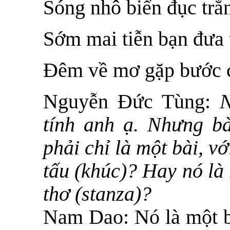
Sóng nhô biển đục tr
Sớm mai tiễn bạn đưa 
Đêm về mơ gặp bước 
Nguyễn Đức Tùng:
tính anh ạ. Nhưng bà
phải chỉ là một bài, vớ
tấu (khúc)? Hay nó là
thơ (stanza)?
Nam Dao:
Nó là một b