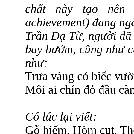
chất này tạo nên 
achievement) đang ngà
Trần Dạ Từ, người đã 
bay bướm, cũng như c
như:
Trưa vàng cỏ biếc vư
Môi ai chín đỏ đầu cà
Có lúc lại viết:
Gỗ hiếm. Hòm cụt. Th