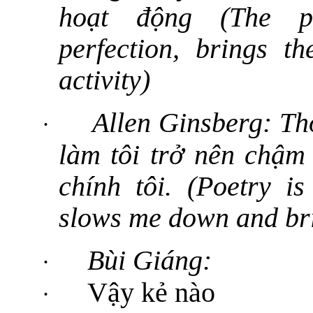
hoạt động (The po
perfection, brings t
activity)
Allen Ginsberg: Th
·
làm tôi trở nên chậm 
chính tôi. (Poetry is
slows me down and bri
Bùi Giáng:
·
Vậy kẻ nào
·