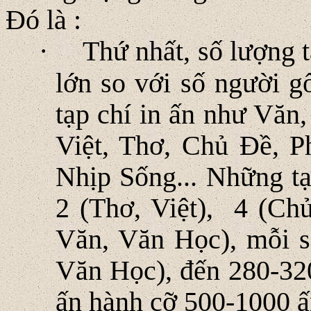
Ðó là :
·
Thứ nhất, số lượng t
lớn so với số người g
tạp chí in ấn như Văn
Việt, Thơ, Chủ Ðề, 
Nhịp Sống... Những tạ
2 (Thơ, Việt), 4 (Ch
Văn, Văn Học), mỗi số
Văn Học), đến 280-320
ấn hành cỡ 500-1000 ấ