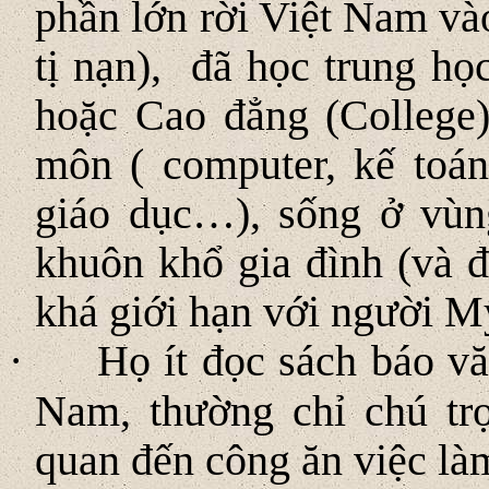
phần lớn rời Việt Nam vào
tị nạn), đã học trung h
hoặc Cao đẳng (College
môn ( computer, kế toán
giáo dục…), sống ở vùn
khuôn khổ gia đình (và đ
khá giới hạn với người M
·
Họ ít đọc sách báo vă
Nam, thường chỉ chú trọ
quan đến công ăn việc là