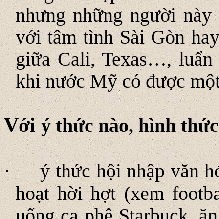
nhưng những người này v
với tâm tình Sài Gòn ha
giữa Cali, Texas…, luẩn 
khi nước Mỹ có được một 
Với
ý thức nào, hình thức
·
ý thức hội nhập văn h
hoạt hời hợt (xem footbal
uống ca phê Starbuck, 