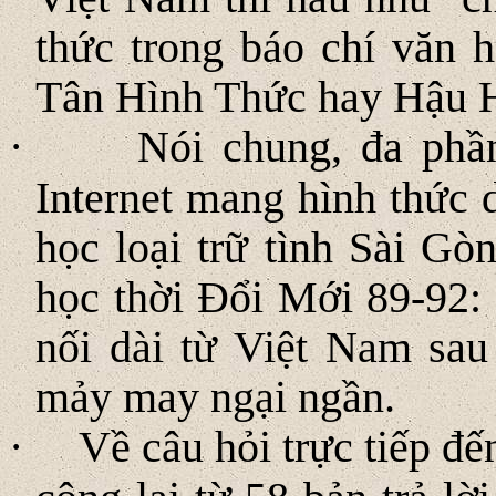
thức trong báo chí văn 
Tân Hình Thức hay Hậu H
·
Nói chung, đa phầ
Internet mang hình thức 
học loại trữ tình Sài Gò
học thời Ðổi Mới 89-92:
nối dài từ Việt Nam sa
mảy may ngại ngần.
·
Về câu hỏi trực tiếp đế