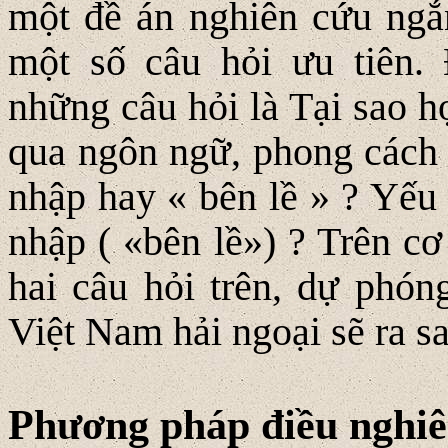
một đề án nghiên cứu ngắn
một số câu hỏi ưu tiên. 
những câu hỏi là Tại sao họ
qua ngôn ngữ, phong cách 
nhập hay « bên lề » ? Yếu 
nhập ( «bên lề») ? Trên c
hai câu hỏi trên, dự phón
Việt Nam hải ngoại sẽ ra s
Phương pháp điều nghiê