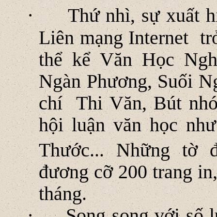
·
Thứ nhì, sự xuất h
Liên mạng Internet tr
thể kể Văn Học Ngh
Ngàn Phương, Suối N
chí Thi Văn, Bút nh
hội luận văn học n
Thước... Những tờ 
đương cỡ 200 trang in
tháng.
·
Song song với số l