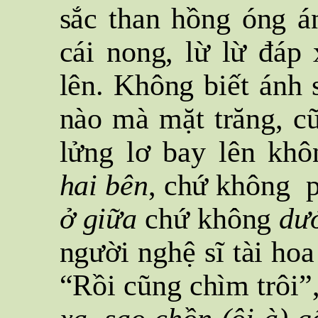
sắc than hồng óng án
cái nong, lừ lừ đáp 
lên. Không biết ánh 
nào mà mặt trăng, cũ
lửng lơ bay lên khô
hai bên
, chứ không 
ở giữa
chứ không
dướ
người nghệ sĩ tài ho
“Rồi cũng chìm trôi”