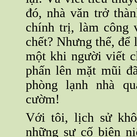
đó, nhà văn trở thà
chính trị, làm công
chết? Nhưng thế, để 
một khi người viết c
phấn lên mặt mũi đã
phòng lạnh nhà qu
cườm!
Với tôi, lịch sử kh
những sự cố biên niê