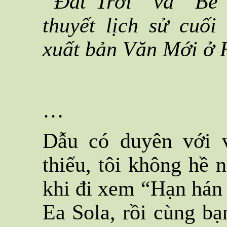
“Đất Trời” và “Bể 
thuyết lịch sử cuối
xuất bản Văn Mới ở 
…
Dẫu có duyên với 
thiếu, tôi không hề n
khi đi xem “Hạn hán
Ea Sola, rồi cùng b