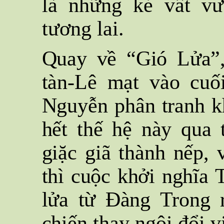
là những kẻ vất v
tương lai.
Quay về “Gió Lửa”,
tàn-Lê mạt vào cuố
Nguyễn phân tranh k
hết thế hệ này qua 
giặc giã thành nếp, 
thì cuộc khởi nghĩa 
lửa từ Đàng Trong 
chiến thay ngôi đổi v