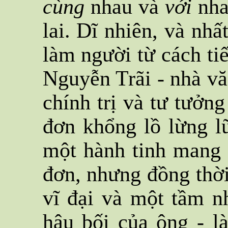
cùng
nhau và
với
nha
lai. Dĩ nhiên, và nhấ
làm người từ cách tiế
Nguyễn Trãi - nhà văn
chính trị và tư tưởng
đơn khổng lồ lừng l
một hành tinh mang 
đơn, nhưng đồng thời
vĩ đại và một tầm n
hậu bối của ông - l