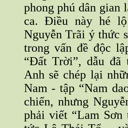
phong phú dân gian là
ca. Điều này hé lộ
Nguyễn Trãi ý thức s
trong vấn đề độc lậ
“Đất Trời”, dẫu đã
Anh sẽ chép lại nhữ
Nam - tập “Nam dao c
chiến, nhưng Nguyễ
phải viết “Lam Sơn 