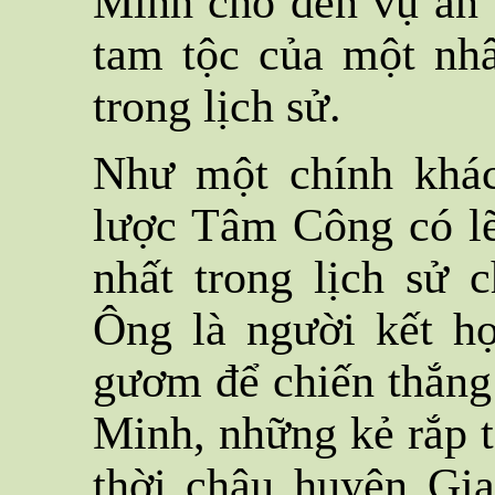
Minh cho đến vụ án v
tam tộc của một nhâ
trong lịch sử.
Như một chính khác
lược Tâm Công có lẽ
nhất trong lịch sử c
Ông là người kết h
gươm để chiến thắng
Minh, những kẻ rắp 
thời châu huyện Gi