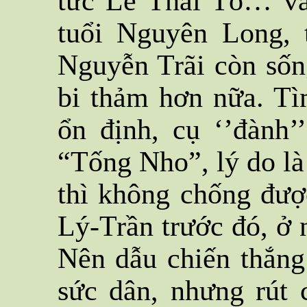
tức Lê Thái Tổ… và 
tuổi Nguyên Long,
Nguyễn Trãi còn sốn
bi thảm hơn nữa. T
ổn định, cụ ‘’đành’
“Tống Nho”, lý do là
thì không chống đượ
Lý-Trần trước đó, ở n
Nên dẫu chiến thắng
sức dân, nhưng rút