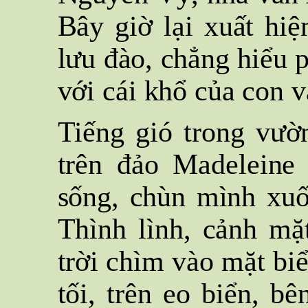
Bây giờ lại xuất h
lưu đào, chẳng hiểu p
với cái khổ của con v
Tiếng gió trong vườn
trên đảo Madeleine
sống, chùn mình xuố
Thình lình, cảnh mặ
trời chìm vào mặt biể
tối, trên eo biển, bê