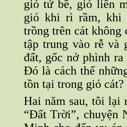
gió tứ bề, gió liên m
gió khi rì rầm, khi
trồng trên cát không 
tập trung vào rễ và 
đất, gốc nở phình ra
Đó là cách thế nhữn
tồn tại trong gió cát?
Hai năm sau, tôi lại 
“Đất Trời”, chuyện 