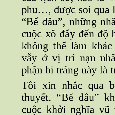
phu…, được soi qua l
“Bể dâu”, những nhâ
cuộc xô đẩy đến độ 
không thể làm khác
vẫy ở vị trí nạn nh
phận bi tráng này là 
Tôi xin nhắc qua b
thuyết. “Bể dâu” k
cuộc khởi nghĩa vũ 