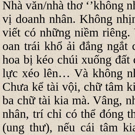
Nhà văn/nhà thơ ‘’không nh
vị doanh nhân. Không nhịn
viết có những niềm riêng. 
oan trái khổ ải đắng ngắt 
hoa bị kéo chúi xuống đất
lực xéo lên… Và không nh
Chưa kể tài vội, chữ tâm k
ba chữ tài kia mà. Vâng, n
nhân, trí chỉ có thể đóng 
(ung thư), nếu cái tâm k