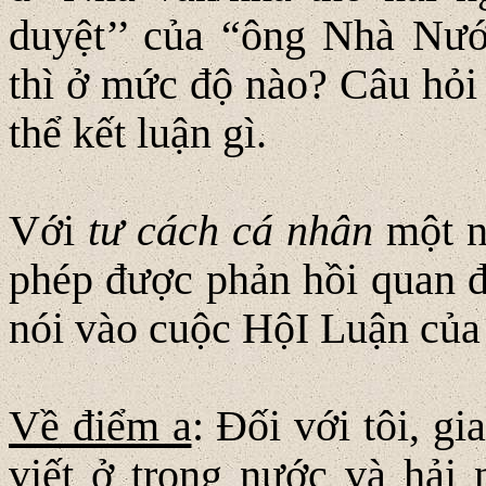
duyệt’’ của “ông Nhà Nư
thì ở mức độ nào? Câu hỏi 
thể kết luận gì.
Với
tư cách cá nhân
một n
phép được phản hồi quan đi
nói vào cuộc HộI Luận của
Về điểm a
: Đối với tôi, g
viết ở trong nước và hải n