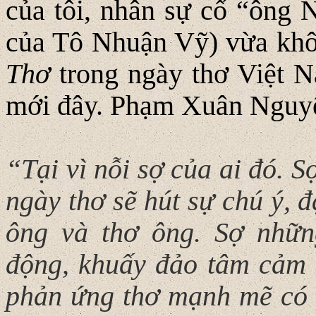
của tôi, nhân sự cố “ông 
của Tô Nhuận Vỹ) vừa khô
Thơ
trong ngày thơ Việt 
mới đây. Phạm Xuân Nguyên 
“Tại vì nỗi sợ của ai đó. 
ngày thơ sẽ hút sự chú ý, 
ông và thơ ông. Sợ nhữ
động, khuấy đảo tâm cảm 
phản ứng thơ mạnh mẽ có 