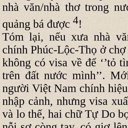
nhà văn/nhà thơ trong nư
4
quảng bá được
!
Tóm lại, nếu xưa nhà vă
chính Phúc-Lộc-Thọ ở chợ B
không có visa về để ‘’tỏ t
trên đất nước mình’’. Mới
người Việt Nam chính hiệu 
nhập cảnh, nhưng visa xuấ
và lo thế, hai chữ Tự Do b
nỗi sợ còng tay, có giơ lê