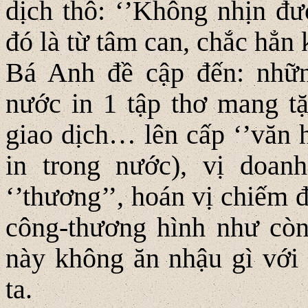
dịch thô: ‘’Không nhịn đượ
đó là từ tâm can, chắc hẳn
Bá Anh đề cập đến: nhữn
nước in 1 tập thơ mang t
giao dịch… lên cấp ‘’văn h
in trong nước), vị doanh
‘’thương’’, hoán vị chiếm 
công-thương hình như còn
này không ăn nhậu gì với
ta.