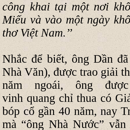
công khai tại một nơi kh
Miếu và vào một ngày khô
thơ Việt Nam.’’
Nhắc để biết, ông Dần đã 
Nhà Văn), được trao giải t
năm ngoái, ông đượ
vinh quang chỉ thua có G
bóp cổ gần 40 năm, nay Tr
mà “ông Nhà Nước” vẫn 