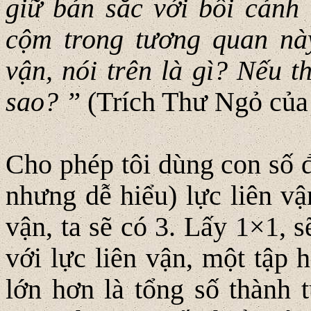
giữ bản sắc với bối cảnh
cộm trong tương quan này
vận, nói trên là gì? Nếu t
sao? ”
(Trích Thư Ngỏ của
Cho phép tôi dùng con số đ
nhưng dễ hiểu) lực liên vậ
vận, ta sẽ có 3. Lấy 1×1, 
với lực liên vận, một tập 
lớn hơn là tổng số thành 