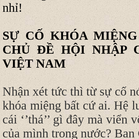
nhỉ!
SỰ CỐ KHÓA MIỆN
CHỦ ĐỀ HỘI NHẬP 
VIỆT NAM
Nhận xét tức thì từ sự cố 
khóa miệng bất cứ ai. Hệ l
cái ‘’thá’’ gì đây mà viển 
của mình trong nước? Ban 