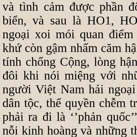
và tình cảm được phần đô
biển, và sau là HO1, H
ngoại xoi mói quan điểm 
khứ còn gậm nhấm căm hận
tính chống Cộng, lòng hận
đôi khi nói miệng với nhữ
người Việt Nam hải ngoại
dân tộc, thế quyền chễm tr
phải ra đi là ‘’phản quốc’
nỗi kinh hoàng và những th