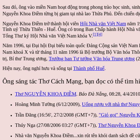
Sau đó, ông vào miền Nam hoạt động trong phong trào học sinh, sinh
Nguyễn Khoa Điềm từng bị giam tại nhà lao Thừa Phủ. Đến chiến d
Nguyễn Khoa Điềm trở thành hội viên
Hội Nhà văn Việt Nam
năm 19
Tỉnh uỷ Thừa Thiên - Huế. Ông có trong Ban Chấp hành Hội Nhà vă
[1]
[4]
Tổng Thư ký Hội Nhà văn Việt Nam khóa V.
Năm 1996, tại Đại hội Đại biểu toàn quốc Đảng Cộng sản Việt Nam
Nam khoá X và từ tháng 11 năm 1996 là Bộ trưởng Bộ Văn hóa Thô
trị, Bí thư Trung ương,
Trưởng ban Tư tưởng Văn hóa Trung ương
(2
Hiện nay, ông nghỉ hưu và sống tại
Thành phố Huế
.
Ông sáng tác Thơ Cách Mạng, bạn đọc có thể tìm hi
Thơ NGUYỄN KHOA ĐIỀM
.
Báo Đà Nẵng
, 08:28, 4/4/201
Hoàng Minh Tường (6/12/2009),
Uống rượu với nhà thơ Ngu
Trần Đăng (16:56', 27/2/2008 (GMT+7)),
"Gió gọi" Nguyễn 
Thúy Nga (27/08/2006 03:27 (GMT+7)),
Thơ Nguyễn Khoa 
Nhà văn Nguyễn Khoa Điềm...xin rút tên khỏi danh sách đề c