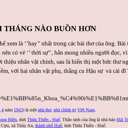
NĂM THÁNG NÀO BUỒN HƠN
 xem là ‘’hay’’ nhất trong các bài thơ của ông. Bài
ên có vẻ ‘’ thời sự’’, hẳn mong nhiều người đọc, vì
ới thiệu nhân vật chính, sau là hiển thị một bức thư 
m, với hai nhân vật phụ, thằng cu Hậu sự và cái đĩ 
iki/Nguy%E1%BB%85n_Khoa_%C4%90i%E1%BB%81m#
 4
năm
1943
) là một
nhà thơ
,
nhà chính trị
Việt Nam
.
ong Điền
, tỉnh
Thừa Thiên - Huế
. Thân sinh của ông là nhà báo
Hải Tr
n Cựu, xã Thủy An,
thành phố Huế
, tỉnh Thừa Thiên - Huế.