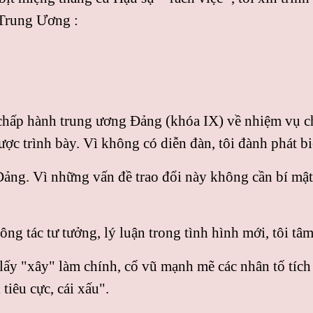
Trung Ương :
chấp hành trung ương Ðảng (khóa IX) về nhiệm vụ chủ
ược trình bày. Vì không có diễn đàn, tôi đành phát b
ảng. Vì những vấn đề trao đổi này không cần bí mật
ng tác tư tưởng, lý luận trong tình hình mới, tôi tâm
lấy "xây" làm chính, cổ vũ mạnh mẽ các nhân tố tích 
 tiêu cực, cái xấu".