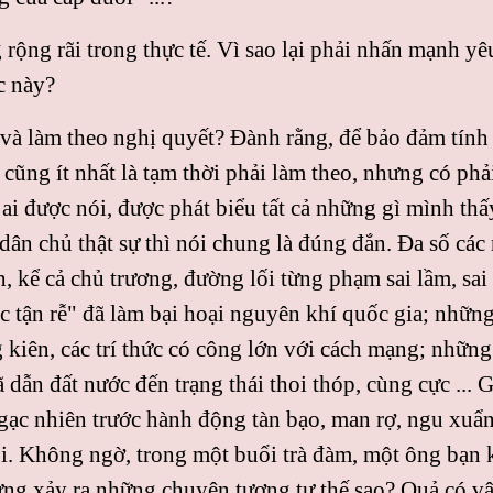
rộng rãi trong thực tế. Vì sao lại phải nhấn mạnh yê
c này?
 và làm theo nghị quyết? Ðành rằng, để bảo đảm tính
cũng ít nhất là tạm thời phải làm theo, nhưng có phả
i được nói, được phát biểu tất cả những gì mình thấ
 dân chủ thật sự thì nói chung là đúng đắn. Ða số cá
, kể cả chủ trương, đường lối từng phạm sai lầm, sai 
c tận rễ" đã làm bại hoại nguyên khí quốc gia; những 
 kiên, các trí thức có công lớn với cách mạng; những
dẫn đất nước đến trạng thái thoi thóp, cùng cực ... G
 ngạc nhiên trước hành động tàn bạo, man rợ, ngu xuẩn
ổi. Không ngờ, trong một buổi trà đàm, một ông bạn 
ng xảy ra những chuyện tương tự thế sao? Quả có vậy