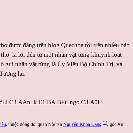
 thơ được đăng trên blog Quechoa rồi trên nhiều báo
 thơ là lời đến từ một nhân vật từng khuynh loát
ngỏ gửi nhân vật từng là Ủy Viên Bộ Chính Trị, và
Tương lai.
Li.C3.AAn_k.E1.BA.BFt_ngo.C3.A0i :
[1]
iều
, thuộc dòng dõi quan Nội tán
Nguyễn Khoa Đăng
, gốc An