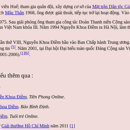
 viên Huế; tham gia quân đội, xây dựng cơ sở của
Mặt trận Dân tộc G
ịch
Mậu Thân
1968, ông được giải thoát, tiếp tục trở lại hoạt động. 
75. Sau giải phóng ông tham gia công tác Đoàn Thanh niên Cộng sản
n Việt Nam khóa III. Năm 1994 Nguyễn Khoa Điềm ra Hà Nội, làm th
 lần thứ VIII, Nguyễn Khoa Điềm bầu vào Ban Chấp hành Trung ương.
[5]
ng tin
. Năm 2001, tại Đại hội Đại biểu toàn quốc Đảng Cộng sản V
[1]
[6]
001-2006).
.
ểu thêm qua :
0
yễn Khoa Điềm
.
Tiền Phong Online
.
Khoa Điềm
.
Báo Bình Định
.
Điềm
.
Tuổi trẻ Online
.
ử
Giải thưởng Hồ Chí Minh
năm 2011
[1]