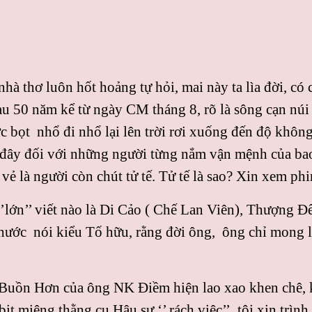
hà thơ luôn hốt hoảng tự hỏi, mai này ta lìa đời, có
sau 50 năm kể từ ngày CM tháng 8, rõ là sông cạn núi
 bọt nhổ đi nhổ lại lên trời rơi xuống đến độ không c
 đây đối với những người từng nắm vận mệnh của bao
 vẻ là người còn chút tử tế. Tử tế là sao? Xin xem 
’lớn’’ viết nào là Di Cảo ( Chế Lan Viên), Thượng Đế
 chước nói kiểu Tố hữu, rằng đời ông, ông chỉ mong 
Buồn Hơn của ông NK Điềm hiện lao xao khen chê, k
bịt miệng thằng cu Hậu sự ‘’ rách việc’’, tôi xin tr