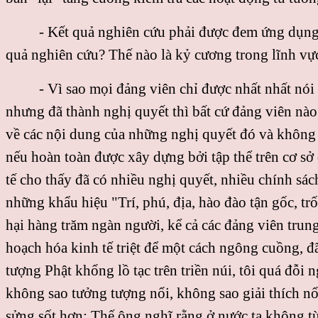
- Kết quả nghiên cứu phải được đem ứng dụng 
quả nghiên cứu? Thế nào là kỷ cương trong lĩnh vự
- Vì sao mọi đảng viên chỉ được nhất nhất nói
nhưng đã thành nghị quyết thì bất cứ đảng viên nào 
về các nội dung của những nghị quyết đó và không a
nếu hoàn toàn được xây dựng bởi tập thể trên cơ sở
tế cho thấy đã có nhiều nghị quyết, nhiều chính sách
những khẩu hiệu "Trí, phú, địa, hào đào tận gốc, trố
hại hàng trăm ngàn người, kể cả các đảng viên trung
hoạch hóa kinh tế triệt để một cách ngông cuồng, đã 
tượng Phật khổng lồ tạc trên triền núi, tôi quá đỗi
không sao tưởng tượng nổi, không sao giải thích n
sửng sốt hơn: Thế ông nghĩ rằng ở nước ta không từ