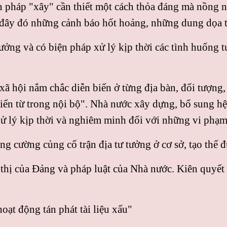
pháp "xây" cần thiết một cách thỏa đáng mà nồng nự
đây đó những cảnh báo hốt hoảng, những dung dọa t
tưởng và có biện pháp xử lý kịp thời các tình huống 
- xã hội nắm chắc diễn biến ở từng địa bàn, đối tượn
iến từ trong nội bộ". Nhà nước xây dựng, bổ sung hệ 
 xử lý kịp thời và nghiêm minh đối với những vi phạm 
g cường củng cố trận địa tư tưởng ở cơ sở, tạo thế đ
 thị của Ðảng và pháp luật của Nhà nước. Kiên quyết 
oạt động tán phát tài liệu xấu"