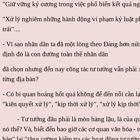
"Giữ vững kỷ cương trong việc phổ biến kết quả ng
"Xử lý nghiêm những hành động vi phạm kỷ luật ph
trái"....
- Vì sao nhân dân ta đã một lòng theo Ðảng hơn nửa 
định đó là con đường toàn thể nhân dân
đã chọn nhưng đến nay công tác tư tưởng vẫn phải x
từng địa bàn?
- Có bi quan hoảng hốt quá không để đến nỗi cần lạ
"kiên quyết xử lý", "kịp thời xử lý", "xử lý kịp thờ
- Tư tưởng đâu phải là món hàng lậu, là của qu
nó thế? Và, biết đến bao giờ các cơ quan văn hóa - 
bàn" lại "tăng cường kiểm tra các hoạt động tư tưởng