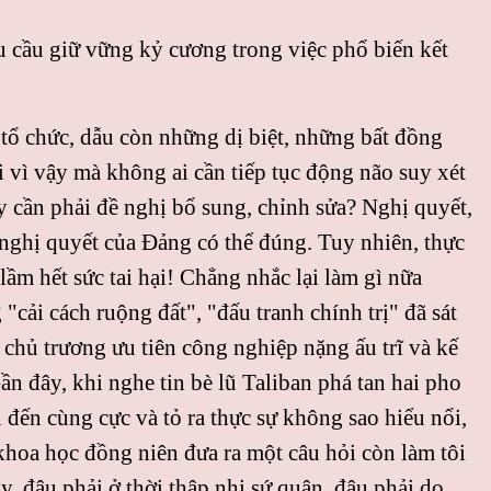
u cầu giữ vững kỷ cương trong việc phổ biến kết
 tổ chức, dẫu còn những dị biệt, những bất đồng
i vì vậy mà không ai cần tiếp tục động não suy xét
y cần phải đề nghị bổ sung, chỉnh sửa? Nghị quyết,
c nghị quyết của Ðảng có thể đúng. Tuy nhiên, thực
lầm hết sức tai hại! Chẳng nhắc lại làm gì nữa
"cải cách ruộng đất", "đấu tranh chính trị" đã sát
 chủ trương ưu tiên công nghiệp nặng ấu trĩ và kế
ần đây, khi nghe tin bè lũ Taliban phá tan hai pho
 đến cùng cực và tỏ ra thực sự không sao hiểu nổi,
khoa học đồng niên đưa ra một câu hỏi còn làm tôi
, đâu phải ở thời thập nhị sứ quân, đâu phải do