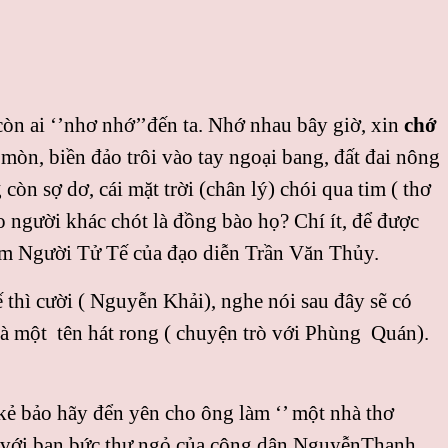
 còn ai ‘’nhơ nhớ’’đến ta. Nhớ nhau bây giờ, xin
chớ
 mòn, biền đảo trôi vào tay ngoại bang, đất đai nông
òn sợ dơ, cái mặt trời (chân lý) chói qua tim ( thơ
 người khác chót là đồng bào họ? Chí ít, để được
phim Người Tử Tế của đạo diễn Trần Văn Thủy.
 thì cười ( Nguyễn Khải), nghe nói sau đây sẽ có
là một tên hát rong ( chuyện trò với Phùng Quán).
ẻ bảo hãy đển yên cho ông làm ‘’ một nhà thơ
ình với bạn bức thư ngỏ của công dân NguyễnThanh