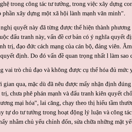
nghệ trong công tác tư tưởng, trong việc xây dựng c
p phần xây dựng một xã hội lành mạnh văn minh".
 nghị quyết này đã từng được thể hiện thành phương
uộc đấu tranh này, vấn đề cơ bản có ý nghĩa quyết đị
ính trị, đạo đức cách mạng của cán bộ, đảng viên. Âm
quyết định. Do đó vấn đề quan trọng nhất l làm sao 
ng vai trò chủ đạo và không được cụ thể hóa đủ mức 
ời gian qua, mặc dù đã nêu được mấy nhận định đúng đ
trị, chưa phê phán mạnh và đấu tranh kiên quyết chố
ơng mại hóa", lai căng, chạy theo thị hiếu tầm thườ
y tự do tư tưởng trong hoạt động lý luận và công tá
g thấy nhằm chủ yếu chỉnh đốn, sửa chữa những mặt y