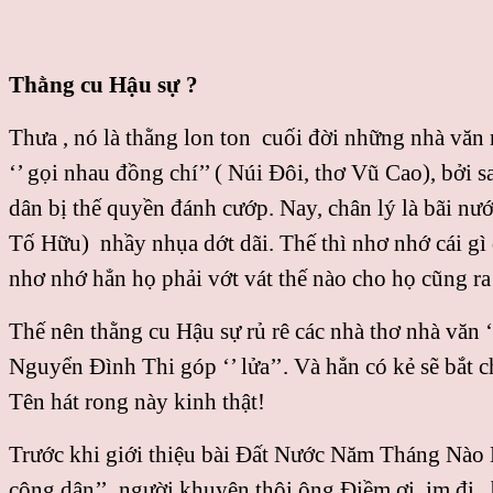
Thằng cu Hậu sự ?
Thưa , nó là thằng lon ton cuối đời những nhà văn n
‘’ gọi nhau đồng chí’’ ( Núi Đôi, thơ Vũ Cao), bởi 
dân bị thế quyền đánh cướp. Nay, chân lý là bãi nước
Tố Hữu) nhầy nhụa dớt dãi. Thế thì nhơ nhớ cái gì
nhơ nhớ hẳn họ phải vớt vát thế nào cho họ cũng ra
Thế nên thằng cu Hậu sự rủ rê các nhà thơ nhà văn ‘
Nguyển Đình Thi góp ‘’ lửa’’. Và hẳn có kẻ sẽ bắt
Tên hát rong này kinh thật!
Trước khi giới thiệu bài Đất Nước Năm Tháng Nào 
công dân’’, người khuyên thôi ông Điềm ơi, im đi, 