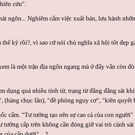
hiên cứu".
át ngôn... Nghiêm cấm việc xuất bản, lưu hành nhữn
thế kỷ rồi?, vì sao cứ nói chủ nghĩa xã hội tốt đẹp 
em là một trận địa ngổn ngang mà ở đấy vẫn còn đòi 
m dụng quá nhiều tính từ, trạng từ đằng đằng sát kh
i", (hàng chục lần), "đề phòng nguy cơ", "kiên quyết b
ốc cấm. "Tư tưởng tạo nên sự cao cả của con người" (P
tư tưởng cấp trên không cần đóng giữ vai trò cảnh sát
 của cấp dưới" ...?