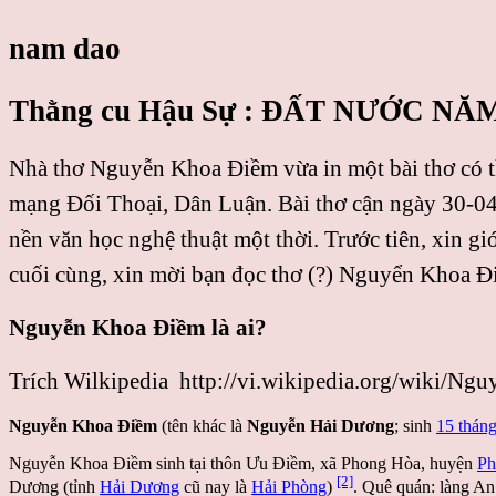
nam dao
Thằng cu Hậu Sự : ĐẤT NƯỚC 
Nhà thơ Nguyễn Khoa Điềm vừa in một bài thơ có thể
mạng Đối Thoại, Dân Luận. Bài thơ cận ngày 30-04 n
nền văn học nghệ thuật một thời. Trước tiên, xin gi
cuối cùng, xin mời bạn đọc thơ (?) Nguyển Khoa Điề
Nguyễn Khoa Điềm là ai?
Trích Wilkipedia http://vi.wikipedia.org/w
Nguyễn Khoa Điềm
(tên khác là
Nguyễn Hải Dương
; sinh
15 tháng
Nguyễn Khoa Điềm sinh tại thôn Ưu Điềm, xã Phong Hòa, huyện
Ph
[2]
Dương (tỉnh
Hải Dương
cũ nay là
Hải Phòng
)
. Quê quán: làng A